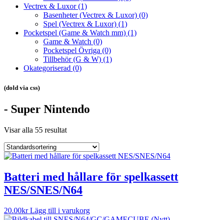
Vectrex & Luxor
(1)
Basenheter (Vectrex & Luxor)
(0)
Spel (Vectrex & Luxor)
(1)
Pocketspel (Game & Watch mm)
(1)
Game & Watch
(0)
Pocketspel Övriga
(0)
Tillbehör (G & W)
(1)
Okategoriserad
(0)
(dold via css)
- Super Nintendo
Visar alla 55 resultat
Batteri med hållare för spelkassett
NES/SNES/N64
20.00
kr
Lägg till i varukorg