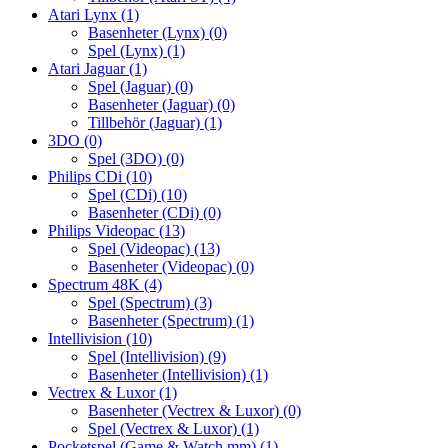
Atari Lynx
(1)
Basenheter (Lynx)
(0)
Spel (Lynx)
(1)
Atari Jaguar
(1)
Spel (Jaguar)
(0)
Basenheter (Jaguar)
(0)
Tillbehör (Jaguar)
(1)
3DO
(0)
Spel (3DO)
(0)
Philips CDi
(10)
Spel (CDi)
(10)
Basenheter (CDi)
(0)
Philips Videopac
(13)
Spel (Videopac)
(13)
Basenheter (Videopac)
(0)
Spectrum 48K
(4)
Spel (Spectrum)
(3)
Basenheter (Spectrum)
(1)
Intellivision
(10)
Spel (Intellivision)
(9)
Basenheter (Intellivision)
(1)
Vectrex & Luxor
(1)
Basenheter (Vectrex & Luxor)
(0)
Spel (Vectrex & Luxor)
(1)
Pocketspel (Game & Watch mm)
(1)