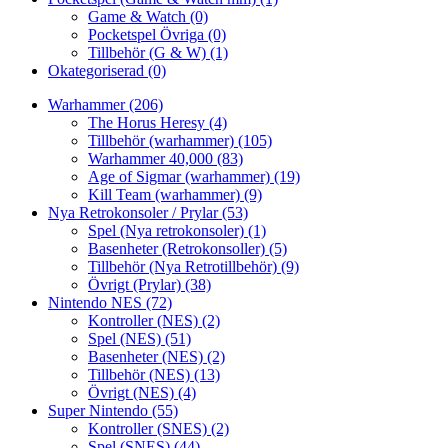
Game & Watch
(0)
Pocketspel Övriga
(0)
Tillbehör (G & W)
(1)
Okategoriserad
(0)
Warhammer
(206)
The Horus Heresy
(4)
Tillbehör (warhammer)
(105)
Warhammer 40,000
(83)
Age of Sigmar (warhammer)
(19)
Kill Team (warhammer)
(9)
Nya Retrokonsoler / Prylar
(53)
Spel (Nya retrokonsoler)
(1)
Basenheter (Retrokonsoller)
(5)
Tillbehör (Nya Retrotillbehör)
(9)
Övrigt (Prylar)
(38)
Nintendo NES
(72)
Kontroller (NES)
(2)
Spel (NES)
(51)
Basenheter (NES)
(2)
Tillbehör (NES)
(13)
Övrigt (NES)
(4)
Super Nintendo
(55)
Kontroller (SNES)
(2)
Spel (SNES)
(44)