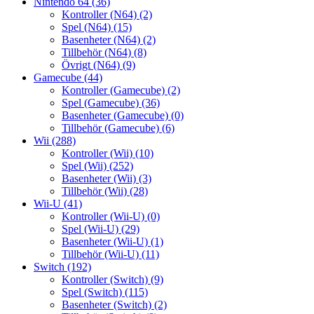
Nintendo 64
(36)
Kontroller (N64)
(2)
Spel (N64)
(15)
Basenheter (N64)
(2)
Tillbehör (N64)
(8)
Övrigt (N64)
(9)
Gamecube
(44)
Kontroller (Gamecube)
(2)
Spel (Gamecube)
(36)
Basenheter (Gamecube)
(0)
Tillbehör (Gamecube)
(6)
Wii
(288)
Kontroller (Wii)
(10)
Spel (Wii)
(252)
Basenheter (Wii)
(3)
Tillbehör (Wii)
(28)
Wii-U
(41)
Kontroller (Wii-U)
(0)
Spel (Wii-U)
(29)
Basenheter (Wii-U)
(1)
Tillbehör (Wii-U)
(11)
Switch
(192)
Kontroller (Switch)
(9)
Spel (Switch)
(115)
Basenheter (Switch)
(2)