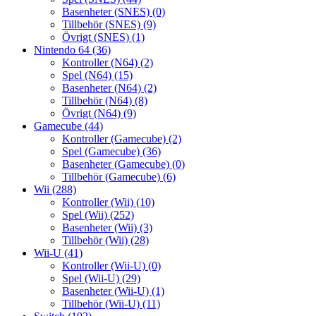
Basenheter (SNES)
(0)
Tillbehör (SNES)
(9)
Övrigt (SNES)
(1)
Nintendo 64
(36)
Kontroller (N64)
(2)
Spel (N64)
(15)
Basenheter (N64)
(2)
Tillbehör (N64)
(8)
Övrigt (N64)
(9)
Gamecube
(44)
Kontroller (Gamecube)
(2)
Spel (Gamecube)
(36)
Basenheter (Gamecube)
(0)
Tillbehör (Gamecube)
(6)
Wii
(288)
Kontroller (Wii)
(10)
Spel (Wii)
(252)
Basenheter (Wii)
(3)
Tillbehör (Wii)
(28)
Wii-U
(41)
Kontroller (Wii-U)
(0)
Spel (Wii-U)
(29)
Basenheter (Wii-U)
(1)
Tillbehör (Wii-U)
(11)