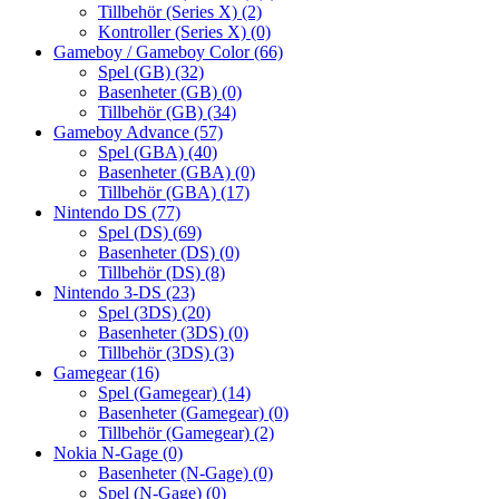
Tillbehör (Series X)
(2)
Kontroller (Series X)
(0)
Gameboy / Gameboy Color
(66)
Spel (GB)
(32)
Basenheter (GB)
(0)
Tillbehör (GB)
(34)
Gameboy Advance
(57)
Spel (GBA)
(40)
Basenheter (GBA)
(0)
Tillbehör (GBA)
(17)
Nintendo DS
(77)
Spel (DS)
(69)
Basenheter (DS)
(0)
Tillbehör (DS)
(8)
Nintendo 3-DS
(23)
Spel (3DS)
(20)
Basenheter (3DS)
(0)
Tillbehör (3DS)
(3)
Gamegear
(16)
Spel (Gamegear)
(14)
Basenheter (Gamegear)
(0)
Tillbehör (Gamegear)
(2)
Nokia N-Gage
(0)
Basenheter (N-Gage)
(0)
Spel (N-Gage)
(0)