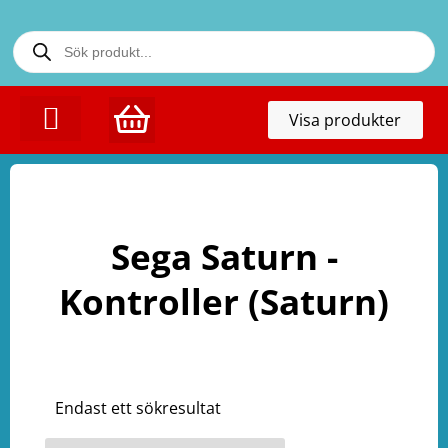
Toggl
Visa produkter
naviga
KONTAKTA OSS
Sega Saturn -
Kontroller (Saturn)
Endast ett sökresultat