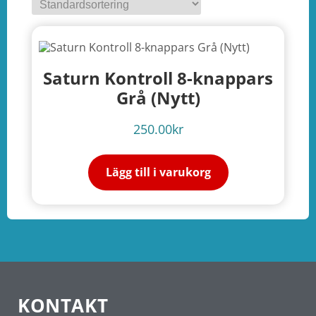
Saturn Kontroll 8-knappars
Grå (Nytt)
250.00
kr
Lägg till i varukorg
e
ation
KONTAKT