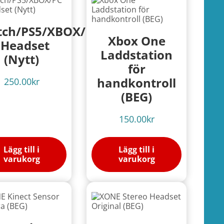
tch/PS5/XBOX/PC
Xbox One
 Headset
Laddstation
(Nytt)
för
handkontroll
250.00
kr
(BEG)
150.00
kr
Lägg till i
Lägg till i
varukorg
varukorg