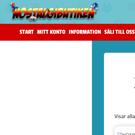
START
MITT KONTO
INFORMATION
SÄLJ TILL OSS
(206)
The Horus Heresy
(4)
Tillbehör (warhammer)
(105)
Warhammer 40,000
(83)
Age of Sigmar (warhammer)
(19)
Kill Team (warhammer)
(9)
(53)
Spel (Nya retrokonsoler)
(1)
Basenheter (Retrokonsoller)
(5)
Tillbehör (Nya Retrotillbehör)
(9)
Övrigt (Prylar)
(38)
Visar all
(72)
Kontroller (NES)
(2)