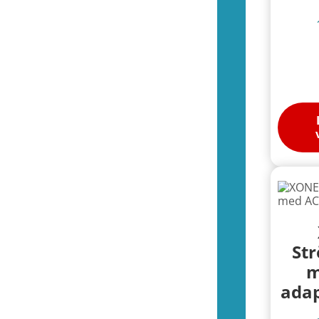
(288)
Kontroller (Wii)
(10)
Spel (Wii)
(252)
Basenheter (Wii)
(3)
Tillbehör (Wii)
(28)
(41)
Kontroller (Wii-U)
(0)
Spel (Wii-U)
(29)
Basenheter (Wii-U)
(1)
Tillbehör (Wii-U)
(11)
(192)
Kontroller (Switch)
(9)
Spel (Switch)
(115)
Basenheter (Switch)
(2)
Tillbehör (Switch)
(8)
Amiibo
(60)
St
(43)
m
Amiibo
(10)
adap
Spel (Switch 2)
(27)
Basenheter (Switch 2)
(0)