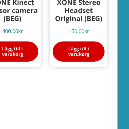
NE Kinect
XONE Stereo
sor camera
Headset
(BEG)
Original (BEG)
400.00
kr
150.00
kr
Lägg till i
Lägg till i
varukorg
varukorg