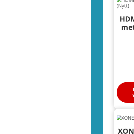
Spel (NES)
(51)
Basenheter (NES)
(2)
Tillbehör (NES)
(13)
HDM
Övrigt (NES)
(4)
met
(55)
Kontroller (SNES)
(2)
Spel (SNES)
(44)
Basenheter (SNES)
(0)
Tillbehör (SNES)
(9)
Övrigt (SNES)
(1)
(36)
Kontroller (N64)
(2)
Spel (N64)
(15)
Basenheter (N64)
(2)
Tillbehör (N64)
(8)
Övrigt (N64)
(9)
(44)
Kontroller (Gamecube)
(2)
Spel (Gamecube)
(36)
Basenheter (Gamecube)
(0)
XON
Tillbehör (Gamecube)
(6)