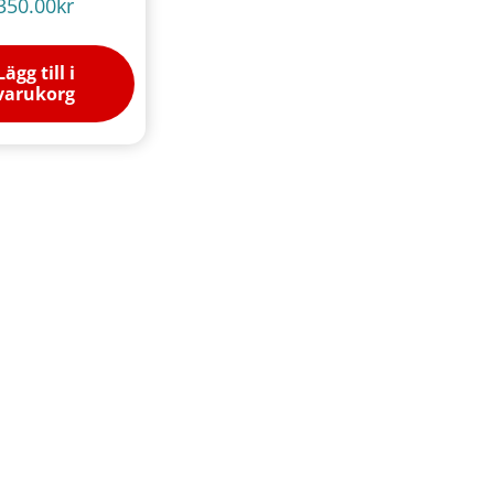
350.00
kr
Lägg till i
varukorg