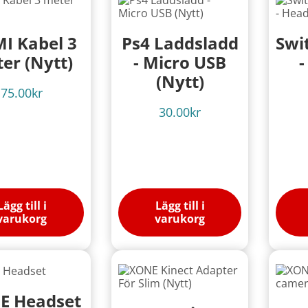
I Kabel 3
Ps4 Laddsladd
Swi
er (Nytt)
- Micro USB
-
(Nytt)
75.00
kr
30.00
kr
Lägg till i
Lägg till i
varukorg
varukorg
E Headset