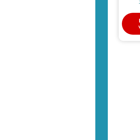
Tillbehör (Switch 2)
(6)
(12)
Kontroller (Mastersystem)
(0)
Spel (Mastersystem)
(9)
Basenheter (Mastersystem)
(0)
Tillbehör (Mastersystem)
(3)
(41)
Kontroller (Megadrive)
(4)
Spel (Megadrive)
(27)
Basenheter (Megadrive)
(1)
Tillbehör (Megadrive)
(9)
Övrigt (Megadrive)
(0)
(0)
Spel (Mega-CD / 32-X)
(0)
Basenheter (Mega-CD / 32-X)
(0)
Tillbehör (Mega-CD / 32-X)
(0)
(5)
Kontroller (Saturn)
(1)
Spel (Saturn)
(1)
Basenheter (Saturn)
(0)