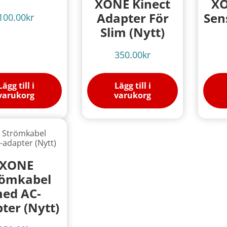
XONE Kinect
XO
Adapter För
Sen
100.00
kr
Slim (Nytt)
350.00
kr
Lägg till i
Lägg till i
varukorg
varukorg
XONE
römkabel
ed AC-
ter (Nytt)