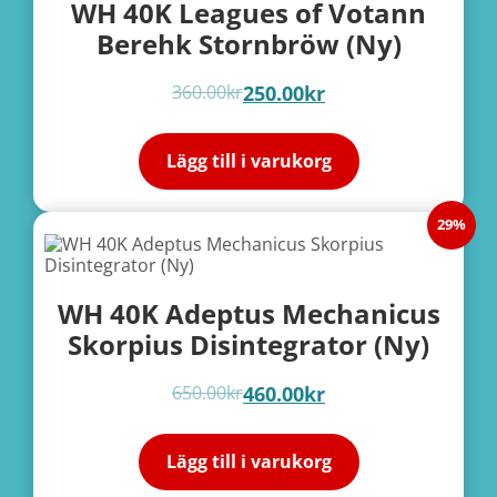
WH 40K Leagues of Votann
Berehk Stornbröw (Ny)
360.00
kr
250.00
kr
Lägg till i varukorg
29%
WH 40K Adeptus Mechanicus
Skorpius Disintegrator (Ny)
650.00
kr
460.00
kr
Lägg till i varukorg