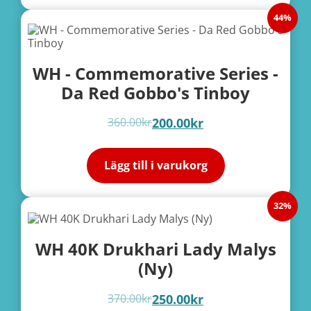
44%
WH - Commemorative Series -
Da Red Gobbo's Tinboy
360.00
kr
200.00
kr
Lägg till i varukorg
32%
WH 40K Drukhari Lady Malys
(Ny)
370.00
kr
250.00
kr