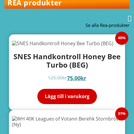
REA produkter
Se alla Rea-produkter
40%
SNES Handkontroll Honey Bee
Turbo (BEG)
125.00
kr
75.00
kr
Lägg till i varukorg
31%