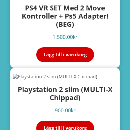
PS4 VR SET Med 2 Move
Kontroller + Ps5 Adapter!
(BEG)
1,500.00
kr
Lägg till i varukorg
e
Playstation 2 slim (MULTI-X
ation
Chippad)
900.00
kr
Lägg till i varukorg