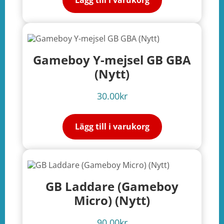
Lägg till i varukorg
Gameboy Y-mejsel GB GBA
e
(Nytt)
ation
30.00
kr
Lägg till i varukorg
GB Laddare (Gameboy
Micro) (Nytt)
90.00
kr