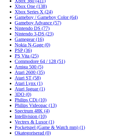
Xbox 360
(411)
Xbox One
(138)
Xbox Series X
(24)
Gameboy / Gameboy Color
(64)
Gameboy Advance
(57)
Nintendo DS
(77)
Nintendo 3-DS
(23)
Gamegear
(16)
Nokia N-Gage
(0)
PSP
(36)
PS Vita
(25)
Commodore 64 / 128
(51)
Amiga 500
(5)
Atari 2600
(35)
Atari ST
(58)
Atari Lynx
(1)
Atari Jaguar
(1)
3DO
(0)
Philips CDi
(10)
Philips Videopac
(13)
Spectrum 48K
(4)
Intellivision
(10)
Vectrex & Luxor
(1)
Pocketspel (Game & Watch mm)
(1)
Okategoriserad
(0)