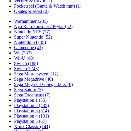
Vectrex & Luxor
(1)
Pocketspel (Game & Watch mm)
(1)
Okategoriserad
(0)
Warhammer
(205)
Nya Retrokonsoler / Prylar
(52)
Nintendo NES
(77)
Super Nintendo
(52)
Nintendo 64
(35)
Gamecube
(43)
Wii
(287)
Wii-U
(40)
Switch
(188)
Switch 2
(43)
Sega Mastersystem
(12)
Sega Megadrive
(40)
Sega Mega-CD / Sega 32-X
(0)
Sega Saturn
(5)
Sega Dreamcast
(7)
Playstation 1
(55)
Playstation 2
(435)
Playstation 3
(314)
Playstation 4
(131)
Playstation 5
(67)
Xbox Classic
(141)