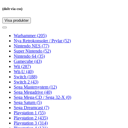
(dolt via css)
Visa produkter
Toggle
navigation
Toggle
navigation
Warhammer
(205)
Nya Retrokonsoler / Prylar
(52)
Nintendo NES
(77)
Super Nintendo
(52)
Nintendo 64
(35)
Gamecube
(43)
Wii
(287)
Wii-U
(40)
Switch
(188)
Switch 2
(43)
Sega Mastersystem
(12)
Sega Megadrive
(40)
Sega Mega-CD / Sega 32-X
(0)
Sega Saturn
(5)
Sega Dreamcast
(7)
Playstation 1
(55)
Playstation 2
(435)
Playstation 3
(314)