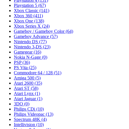
Playstation 4
(131)
Playstation 5
(67)
Xbox Classic
(141)
Xbox 360
(411)
Xbox One
(138)
Xbox Series X
(24)
Gameboy / Gameboy Color
(64)
Gameboy Advance
(57)
Nintendo DS
(77)
Nintendo 3-DS
(23)
Gamegear
(16)
Nokia N-Gage
(0)
PSP
(36)
PS Vita
(25)
Commodore 64 / 128
(51)
Amiga 500
(5)
Atari 2600
(35)
Atari ST
(58)
Atari Lynx
(1)
Atari Jaguar
(1)
3DO
(0)
Philips CDi
(10)
Philips Videopac
(13)
Spectrum 48K
(4)
Intellivision
(10)