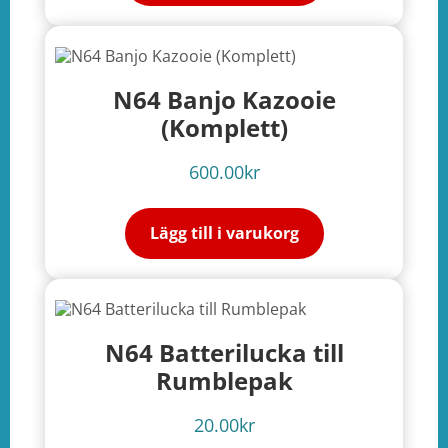
N64 Banjo Kazooie
(Komplett)
600.00
kr
Lägg till i varukorg
N64 Batterilucka till
Rumblepak
20.00
kr