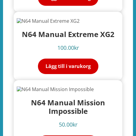
e
ation
N64 Manual Extreme XG2
100.00
kr
Lägg till i varukorg
N64 Manual Mission
Impossible
50.00
kr