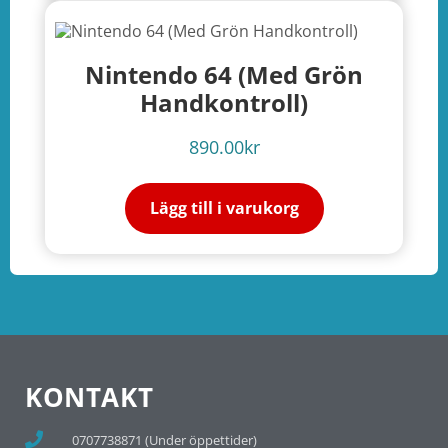
Nintendo 64 (Med Grön
Handkontroll)
890.00
kr
Lägg till i varukorg
KONTAKT
0707738871 (Under öppettider)