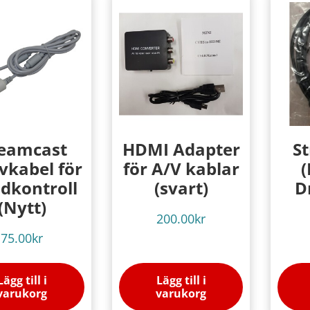
eamcast
HDMI Adapter
S
vkabel för
för A/V kablar
(
dkontroll
(svart)
D
(Nytt)
200.00
kr
75.00
kr
Lägg till i
Lägg till i
varukorg
varukorg