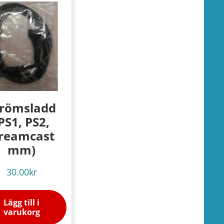
trömsladd
PS1, PS2,
reamcast
mm)
30.00
kr
Lägg till i
varukorg