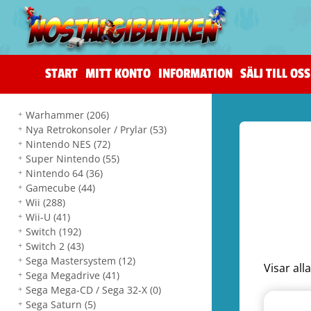
START
MITT KONTO
INFORMATION
SÄLJ TILL OSS
Warhammer
(206)
Nya Retrokonsoler / Prylar
(53)
Nintendo NES
(72)
Super Nintendo
(55)
Nintendo 64
(36)
Gamecube
(44)
Wii
(288)
Wii-U
(41)
Switch
(192)
Switch 2
(43)
Sega Mastersystem
(12)
Visar all
Sega Megadrive
(41)
Sega Mega-CD / Sega 32-X
(0)
Sega Saturn
(5)