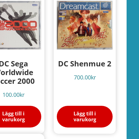
DC Sega
DC Shenmue 2
orldwide
700.00
kr
ccer 2000
100.00
kr
Lägg till i
Lägg till i
varukorg
varukorg