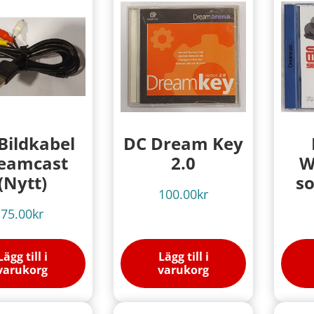
Bildkabel
DC Dream Key
eamcast
2.0
W
(Nytt)
so
100.00
kr
75.00
kr
Lägg till i
Lägg till i
varukorg
varukorg