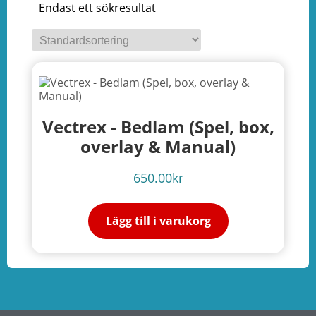
Endast ett sökresultat
Vectrex - Bedlam (Spel, box,
overlay & Manual)
650.00
kr
Lägg till i varukorg
e
ation