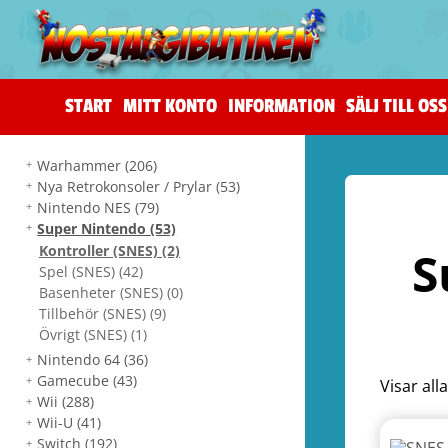
START
MITT KONTO
INFORMATION
SÄLJ TILL OSS
Warhammer
(206)
Nya Retrokonsoler / Prylar
(53)
Nintendo NES
(79)
Super Nintendo
(53)
Kontroller (SNES)
(2)
S
Spel (SNES)
(42)
Basenheter (SNES)
(0)
Tillbehör (SNES)
(9)
Övrigt (SNES)
(1)
Nintendo 64
(36)
Gamecube
(43)
Visar all
Wii
(288)
Wii-U
(41)
Switch
(192)