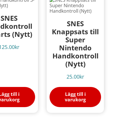
SNES
SNES
dkontroll
Knappsats till
rts (Nytt)
Super
Nintendo
125.00
kr
Handkontroll
(Nytt)
25.00
kr
Lägg till i
Lägg till i
varukorg
varukorg