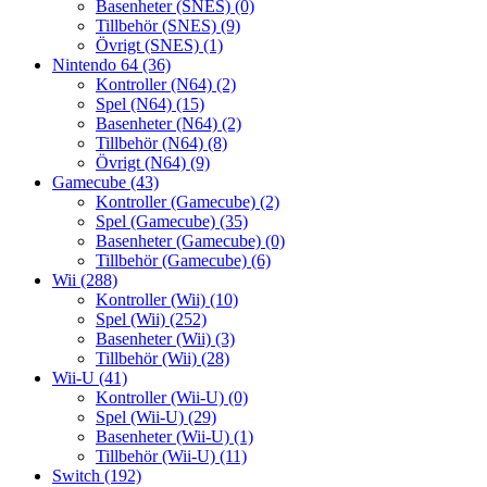
Basenheter (SNES)
(0)
Tillbehör (SNES)
(9)
Övrigt (SNES)
(1)
Nintendo 64
(36)
Kontroller (N64)
(2)
Spel (N64)
(15)
Basenheter (N64)
(2)
Tillbehör (N64)
(8)
Övrigt (N64)
(9)
Gamecube
(43)
Kontroller (Gamecube)
(2)
Spel (Gamecube)
(35)
Basenheter (Gamecube)
(0)
Tillbehör (Gamecube)
(6)
Wii
(288)
Kontroller (Wii)
(10)
Spel (Wii)
(252)
Basenheter (Wii)
(3)
Tillbehör (Wii)
(28)
Wii-U
(41)
Kontroller (Wii-U)
(0)
Spel (Wii-U)
(29)
Basenheter (Wii-U)
(1)
Tillbehör (Wii-U)
(11)
Switch
(192)