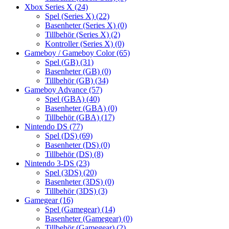
Xbox Series X
(24)
Spel (Series X)
(22)
Basenheter (Series X)
(0)
Tillbehör (Series X)
(2)
Kontroller (Series X)
(0)
Gameboy / Gameboy Color
(65)
Spel (GB)
(31)
Basenheter (GB)
(0)
Tillbehör (GB)
(34)
Gameboy Advance
(57)
Spel (GBA)
(40)
Basenheter (GBA)
(0)
Tillbehör (GBA)
(17)
Nintendo DS
(77)
Spel (DS)
(69)
Basenheter (DS)
(0)
Tillbehör (DS)
(8)
Nintendo 3-DS
(23)
Spel (3DS)
(20)
Basenheter (3DS)
(0)
Tillbehör (3DS)
(3)
Gamegear
(16)
Spel (Gamegear)
(14)
Basenheter (Gamegear)
(0)
Tillbehör (Gamegear)
(2)