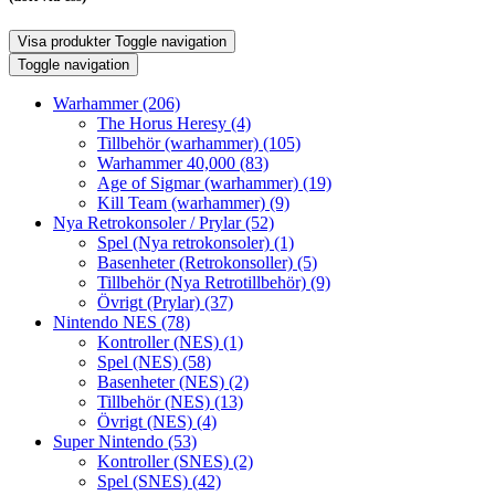
Visa produkter
Toggle navigation
Toggle navigation
Warhammer
(206)
The Horus Heresy
(4)
Tillbehör (warhammer)
(105)
Warhammer 40,000
(83)
Age of Sigmar (warhammer)
(19)
Kill Team (warhammer)
(9)
Nya Retrokonsoler / Prylar
(52)
Spel (Nya retrokonsoler)
(1)
Basenheter (Retrokonsoller)
(5)
Tillbehör (Nya Retrotillbehör)
(9)
Övrigt (Prylar)
(37)
Nintendo NES
(78)
Kontroller (NES)
(1)
Spel (NES)
(58)
Basenheter (NES)
(2)
Tillbehör (NES)
(13)
Övrigt (NES)
(4)
Super Nintendo
(53)
Kontroller (SNES)
(2)
Spel (SNES)
(42)