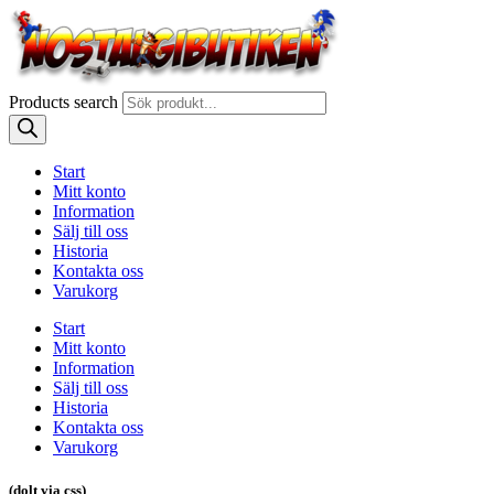
Products search
Start
Mitt konto
Information
Sälj till oss
Historia
Kontakta oss
Varukorg
Start
Mitt konto
Information
Sälj till oss
Historia
Kontakta oss
Varukorg
(dolt via css)