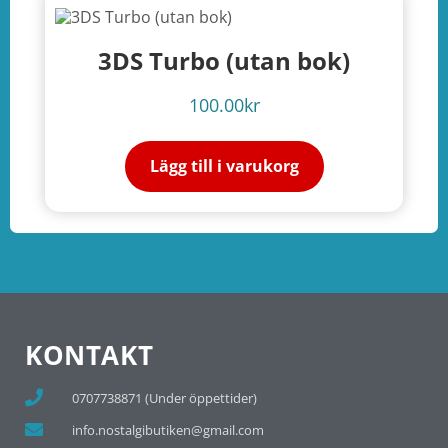
3DS Turbo (utan bok)
100.00
kr
Lägg till i varukorg
KONTAKT
0707738871 (Under öppettider)
info.nostalgibutiken@gmail.com