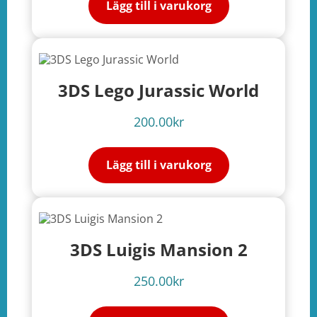
Lägg till i varukorg
3DS Lego Jurassic World
200.00
kr
Lägg till i varukorg
e
ation
3DS Luigis Mansion 2
250.00
kr