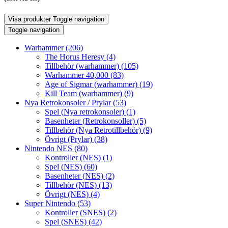
Visa produkter
Toggle navigation
Toggle navigation
Warhammer
(206)
The Horus Heresy
(4)
Tillbehör (warhammer)
(105)
Warhammer 40,000
(83)
Age of Sigmar (warhammer)
(19)
Kill Team (warhammer)
(9)
Nya Retrokonsoler / Prylar
(53)
Spel (Nya retrokonsoler)
(1)
Basenheter (Retrokonsoller)
(5)
Tillbehör (Nya Retrotillbehör)
(9)
Övrigt (Prylar)
(38)
Nintendo NES
(80)
Kontroller (NES)
(1)
Spel (NES)
(60)
Basenheter (NES)
(2)
Tillbehör (NES)
(13)
Övrigt (NES)
(4)
Super Nintendo
(53)
Kontroller (SNES)
(2)
Spel (SNES)
(42)