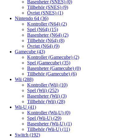
Basenheter (SNES)
(0)
Tillbehör (SNES)
(9)
Övrigt (SNES)
(1)
Nintendo 64
(36)
Kontroller (N64)
(2)
Spel (N64)
(15)
Basenheter (N64)
(2)
Tillbehör (N64)
(8)
Övrigt (N64)
(9)
Gamecube
(43)
Kontroller (Gamecube)
(2)
Spel (Gamecube)
(35)
Basenheter (Gamecube)
(0)
Tillbehör (Gamecube)
(6)
Wii
(288)
Kontroller (Wii)
(10)
Spel (Wii)
(252)
Basenheter (Wii)
(3)
Tillbehör (Wii)
(28)
Wii-U
(41)
Kontroller (Wii-U)
(0)
Spel (Wii-U)
(29)
Basenheter (Wii-U)
(1)
Tillbehör (Wii-U)
(11)
Switch
(192)