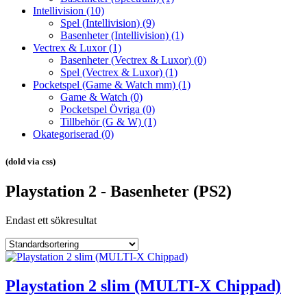
Intellivision
(10)
Spel (Intellivision)
(9)
Basenheter (Intellivision)
(1)
Vectrex & Luxor
(1)
Basenheter (Vectrex & Luxor)
(0)
Spel (Vectrex & Luxor)
(1)
Pocketspel (Game & Watch mm)
(1)
Game & Watch
(0)
Pocketspel Övriga
(0)
Tillbehör (G & W)
(1)
Okategoriserad
(0)
(dold via css)
Playstation 2 - Basenheter (PS2)
Endast ett sökresultat
Playstation 2 slim (MULTI-X Chippad)