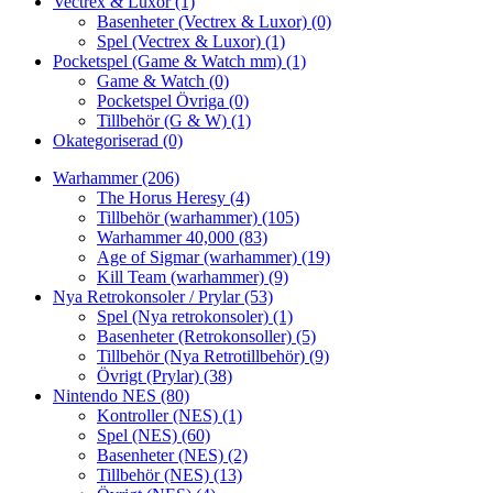
Vectrex & Luxor
(1)
Basenheter (Vectrex & Luxor)
(0)
Spel (Vectrex & Luxor)
(1)
Pocketspel (Game & Watch mm)
(1)
Game & Watch
(0)
Pocketspel Övriga
(0)
Tillbehör (G & W)
(1)
Okategoriserad
(0)
Warhammer
(206)
The Horus Heresy
(4)
Tillbehör (warhammer)
(105)
Warhammer 40,000
(83)
Age of Sigmar (warhammer)
(19)
Kill Team (warhammer)
(9)
Nya Retrokonsoler / Prylar
(53)
Spel (Nya retrokonsoler)
(1)
Basenheter (Retrokonsoller)
(5)
Tillbehör (Nya Retrotillbehör)
(9)
Övrigt (Prylar)
(38)
Nintendo NES
(80)
Kontroller (NES)
(1)
Spel (NES)
(60)
Basenheter (NES)
(2)
Tillbehör (NES)
(13)