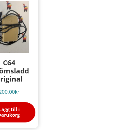
C64
römsladd
riginal
200.00
kr
Lägg till i
varukorg