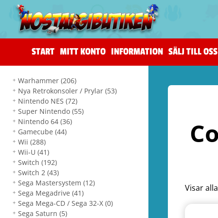
START
MITT KONTO
INFORMATION
SÄLJ TILL OSS
Warhammer
(206)
Nya Retrokonsoler / Prylar
(53)
Nintendo NES
(72)
Super Nintendo
(55)
Nintendo 64
(36)
Co
Gamecube
(44)
Wii
(288)
Wii-U
(41)
Switch
(192)
Switch 2
(43)
Sega Mastersystem
(12)
Visar all
Sega Megadrive
(41)
Sega Mega-CD / Sega 32-X
(0)
Sega Saturn
(5)