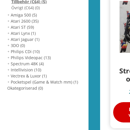
Tillbehör (C64)
(5)
Övrigt (C64)
(0)
Amiga 500
(5)
Atari 2600
(35)
Atari ST
(59)
Atari Lynx
(1)
Atari Jaguar
(1)
3DO
(0)
Philips CDi
(10)
Philips Videopac
(13)
Spectrum 48K
(4)
St
Intellivision
(10)
Vectrex & Luxor
(1)
o
Pocketspel (Game & Watch mm)
(1)
Okategoriserad
(0)