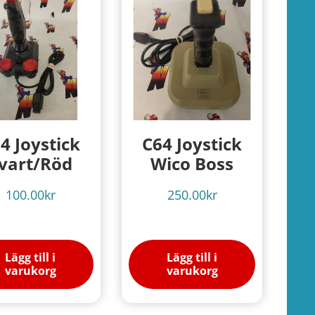
4 Joystick
C64 Joystick
vart/Röd
Wico Boss
100.00
kr
250.00
kr
Lägg till i
Lägg till i
varukorg
varukorg