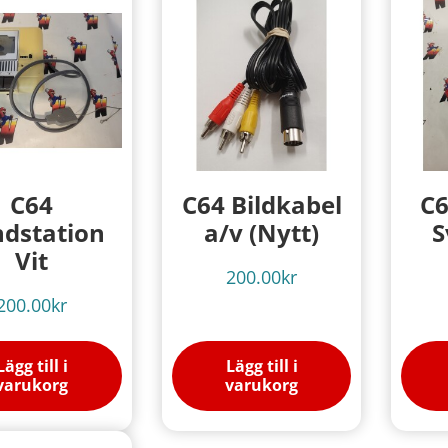
C64
C64 Bildkabel
C6
dstation
a/v (Nytt)
S
Vit
200.00
kr
200.00
kr
Lägg till i
Lägg till i
varukorg
varukorg