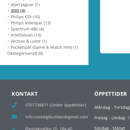
Atari Jaguar
(1)
3DO
(0)
Philips CDi
(10)
Philips Videopac
(13)
Spectrum 48K
(4)
Intellivision
(10)
Vectrex & Luxor
(1)
Pocketspel (Game & Watch mm)
(1)
Okategoriserad
(0)
KONTAKT
ÖPPETTIDER
0707738871 (Under öppettider)
Måndag - Torsdag
info.nostalgibutiken@gmail.com
Fredag - Lördag: 1
Söndag - Stängt
Företagsallén 10, 184 40