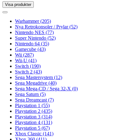
Visa produkter
Toggle
navigation
Toggle
navigation
Warhammer
(205)
Nya Retrokonsoler / Prylar
(52)
Nintendo NES
(77)
Super Nintendo
(52)
Nintendo 64
(35)
Gamecube
(43)
Wii
(287)
Wii-U
(41)
Switch
(190)
Switch 2
(43)
Sega Mastersystem
(12)
Sega Megadrive
(40)
Sega Mega-CD / Sega 32-X
(0)
Sega Saturn
(5)
Sega Dreamcast
(7)
Playstation 1
(55)
Playstation 2
(435)
Playstation 3
(314)
Playstation 4
(131)
Playstation 5
(67)
Xbox Classic
(141)
Xbox 360
(411)