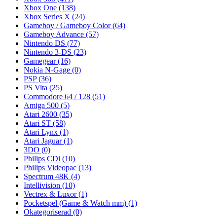
Xbox One
(138)
Xbox Series X
(24)
Gameboy / Gameboy Color
(64)
Gameboy Advance
(57)
Nintendo DS
(77)
Nintendo 3-DS
(23)
Gamegear
(16)
Nokia N-Gage
(0)
PSP
(36)
PS Vita
(25)
Commodore 64 / 128
(51)
Amiga 500
(5)
Atari 2600
(35)
Atari ST
(58)
Atari Lynx
(1)
Atari Jaguar
(1)
3DO
(0)
Philips CDi
(10)
Philips Videopac
(13)
Spectrum 48K
(4)
Intellivision
(10)
Vectrex & Luxor
(1)
Pocketspel (Game & Watch mm)
(1)
Okategoriserad
(0)