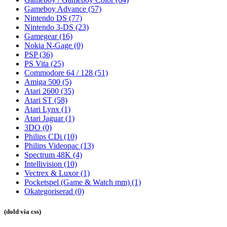
Gameboy Advance
(57)
Nintendo DS
(77)
Nintendo 3-DS
(23)
Gamegear
(16)
Nokia N-Gage
(0)
PSP
(36)
PS Vita
(25)
Commodore 64 / 128
(51)
Amiga 500
(5)
Atari 2600
(35)
Atari ST
(58)
Atari Lynx
(1)
Atari Jaguar
(1)
3DO
(0)
Philips CDi
(10)
Philips Videopac
(13)
Spectrum 48K
(4)
Intellivision
(10)
Vectrex & Luxor
(1)
Pocketspel (Game & Watch mm)
(1)
Okategoriserad
(0)
(dold via css)