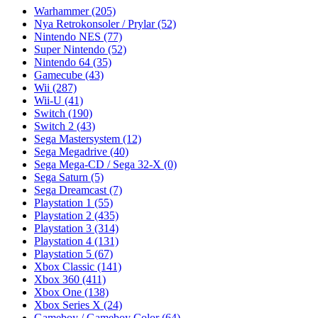
Warhammer
(205)
Nya Retrokonsoler / Prylar
(52)
Nintendo NES
(77)
Super Nintendo
(52)
Nintendo 64
(35)
Gamecube
(43)
Wii
(287)
Wii-U
(41)
Switch
(190)
Switch 2
(43)
Sega Mastersystem
(12)
Sega Megadrive
(40)
Sega Mega-CD / Sega 32-X
(0)
Sega Saturn
(5)
Sega Dreamcast
(7)
Playstation 1
(55)
Playstation 2
(435)
Playstation 3
(314)
Playstation 4
(131)
Playstation 5
(67)
Xbox Classic
(141)
Xbox 360
(411)
Xbox One
(138)
Xbox Series X
(24)
Gameboy / Gameboy Color
(64)