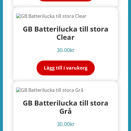
e
ation
GB Batterilucka till stora
Clear
30.00
kr
Lägg till i varukorg
GB Batterilucka till stora
Grå
30.00
kr