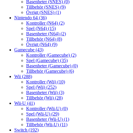
Basenheter (SNES)
(0)
Tillbehör (SNES)
(9)
Övrigt (SNES)
(1)
Nintendo 64
(36)
Kontroller (N64)
(2)
Spel (N64)
(15)
Basenheter (N64)
(2)
Tillbehör (N64)
(8)
Övrigt (N64)
(9)
Gamecube
(43)
Kontroller (Gamecube)
(2)
Spel (Gamecube)
(35)
Basenheter (Gamecube)
(0)
Tillbehör (Gamecube)
(6)
Wii
(288)
Kontroller (Wii)
(10)
Spel (Wii)
(252)
Basenheter (Wii)
(3)
Tillbehör (Wii)
(28)
Wii-U
(41)
Kontroller (Wii-U)
(0)
Spel (Wii-U)
(29)
Basenheter (Wii-U)
(1)
Tillbehör (Wii-U)
(11)
Switch
(192)