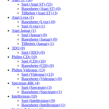
Spel (Atari ST)
(55)
Basenheter (Atari ST)
(0)
Tillbehör (Atari ST)
(3)
Atari Lynx
(1)
Basenheter (Lynx)
(0)
Spel (Lynx)
(1)
Atari Jaguar
(1)
Spel (Jaguar)
(0)
Basenheter (Jaguar)
(0)
Tillbehör (Jaguar)
(1)
3DO
(0)
Spel (3DO)
(0)
Philips CDi
(10)
Spel (CDi)
(10)
Basenheter (CDi)
(0)
Philips Videopac
(13)
Spel (Videopac)
(13)
Basenheter (Videopac)
(0)
Spectrum 48K
(4)
Spel (Spectrum)
(3)
Basenheter (Spectrum)
(1)
Intellivision
(10)
Spel (Intellivision)
(9)
Basenheter (Intellivision)
(1)