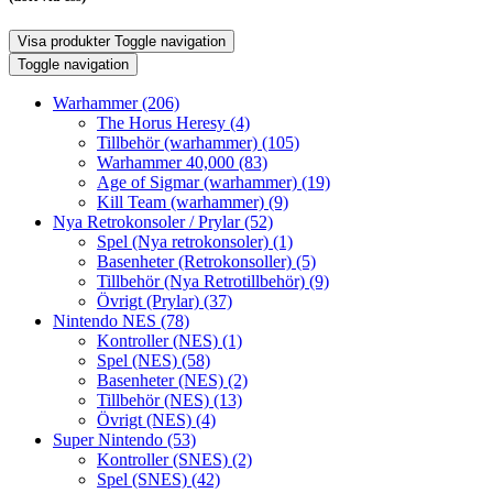
Visa produkter
Toggle navigation
Toggle navigation
Warhammer
(206)
The Horus Heresy
(4)
Tillbehör (warhammer)
(105)
Warhammer 40,000
(83)
Age of Sigmar (warhammer)
(19)
Kill Team (warhammer)
(9)
Nya Retrokonsoler / Prylar
(52)
Spel (Nya retrokonsoler)
(1)
Basenheter (Retrokonsoller)
(5)
Tillbehör (Nya Retrotillbehör)
(9)
Övrigt (Prylar)
(37)
Nintendo NES
(78)
Kontroller (NES)
(1)
Spel (NES)
(58)
Basenheter (NES)
(2)
Tillbehör (NES)
(13)
Övrigt (NES)
(4)
Super Nintendo
(53)
Kontroller (SNES)
(2)
Spel (SNES)
(42)