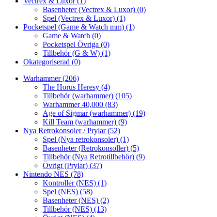
Vectrex & Luxor
(1)
Basenheter (Vectrex & Luxor)
(0)
Spel (Vectrex & Luxor)
(1)
Pocketspel (Game & Watch mm)
(1)
Game & Watch
(0)
Pocketspel Övriga
(0)
Tillbehör (G & W)
(1)
Okategoriserad
(0)
Warhammer
(206)
The Horus Heresy
(4)
Tillbehör (warhammer)
(105)
Warhammer 40,000
(83)
Age of Sigmar (warhammer)
(19)
Kill Team (warhammer)
(9)
Nya Retrokonsoler / Prylar
(52)
Spel (Nya retrokonsoler)
(1)
Basenheter (Retrokonsoller)
(5)
Tillbehör (Nya Retrotillbehör)
(9)
Övrigt (Prylar)
(37)
Nintendo NES
(78)
Kontroller (NES)
(1)
Spel (NES)
(58)
Basenheter (NES)
(2)
Tillbehör (NES)
(13)