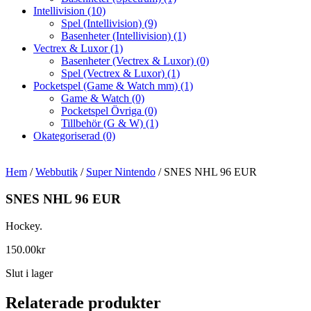
Intellivision
(10)
Spel (Intellivision)
(9)
Basenheter (Intellivision)
(1)
Vectrex & Luxor
(1)
Basenheter (Vectrex & Luxor)
(0)
Spel (Vectrex & Luxor)
(1)
Pocketspel (Game & Watch mm)
(1)
Game & Watch
(0)
Pocketspel Övriga
(0)
Tillbehör (G & W)
(1)
Okategoriserad
(0)
Hem
/
Webbutik
/
Super Nintendo
/ SNES NHL 96 EUR
SNES NHL 96 EUR
Hockey.
150.00
kr
Slut i lager
Relaterade produkter