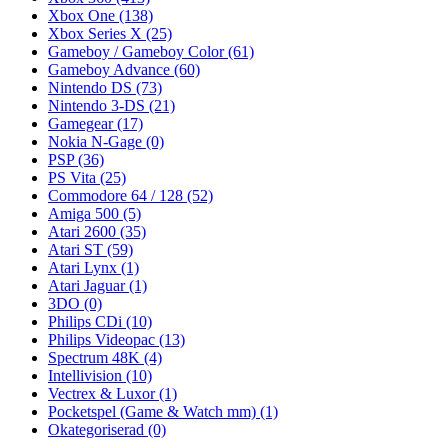
Xbox One
(138)
Xbox Series X
(25)
Gameboy / Gameboy Color
(61)
Gameboy Advance
(60)
Nintendo DS
(73)
Nintendo 3-DS
(21)
Gamegear
(17)
Nokia N-Gage
(0)
PSP
(36)
PS Vita
(25)
Commodore 64 / 128
(52)
Amiga 500
(5)
Atari 2600
(35)
Atari ST
(59)
Atari Lynx
(1)
Atari Jaguar
(1)
3DO
(0)
Philips CDi
(10)
Philips Videopac
(13)
Spectrum 48K
(4)
Intellivision
(10)
Vectrex & Luxor
(1)
Pocketspel (Game & Watch mm)
(1)
Okategoriserad
(0)