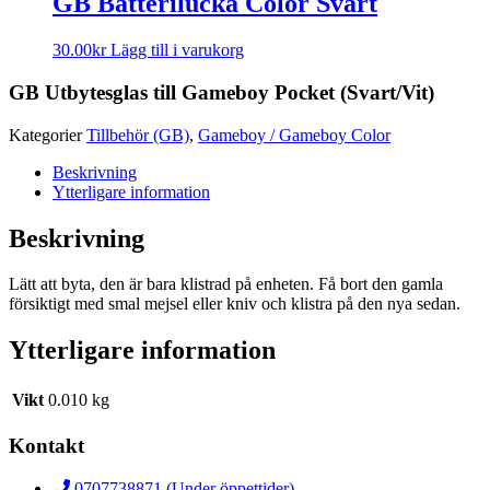
GB Batterilucka Color Svart
30.00
kr
Lägg till i varukorg
GB Utbytesglas till Gameboy Pocket (Svart/Vit)
Kategorier
Tillbehör (GB)
,
Gameboy / Gameboy Color
Beskrivning
Ytterligare information
Beskrivning
Lätt att byta, den är bara klistrad på enheten. Få bort den gamla
försiktigt med smal mejsel eller kniv och klistra på den nya sedan.
Ytterligare information
Vikt
0.010 kg
Kontakt
0707738871 (Under öppettider)