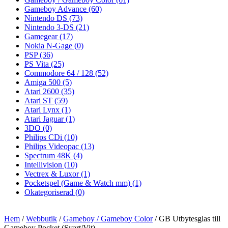
Gameboy Advance
(60)
Nintendo DS
(73)
Nintendo 3-DS
(21)
Gamegear
(17)
Nokia N-Gage
(0)
PSP
(36)
PS Vita
(25)
Commodore 64 / 128
(52)
Amiga 500
(5)
Atari 2600
(35)
Atari ST
(59)
Atari Lynx
(1)
Atari Jaguar
(1)
3DO
(0)
Philips CDi
(10)
Philips Videopac
(13)
Spectrum 48K
(4)
Intellivision
(10)
Vectrex & Luxor
(1)
Pocketspel (Game & Watch mm)
(1)
Okategoriserad
(0)
Hem
/
Webbutik
/
Gameboy / Gameboy Color
/ GB Utbytesglas till
Gameboy Pocket (Svart/Vit)