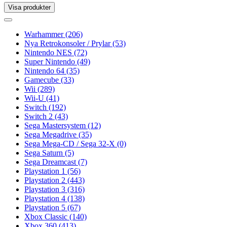
Visa produkter
Toggle
navigation
Toggle
navigation
Warhammer
(206)
Nya Retrokonsoler / Prylar
(53)
Nintendo NES
(72)
Super Nintendo
(49)
Nintendo 64
(35)
Gamecube
(33)
Wii
(289)
Wii-U
(41)
Switch
(192)
Switch 2
(43)
Sega Mastersystem
(12)
Sega Megadrive
(35)
Sega Mega-CD / Sega 32-X
(0)
Sega Saturn
(5)
Sega Dreamcast
(7)
Playstation 1
(56)
Playstation 2
(443)
Playstation 3
(316)
Playstation 4
(138)
Playstation 5
(67)
Xbox Classic
(140)
Xbox 360
(413)