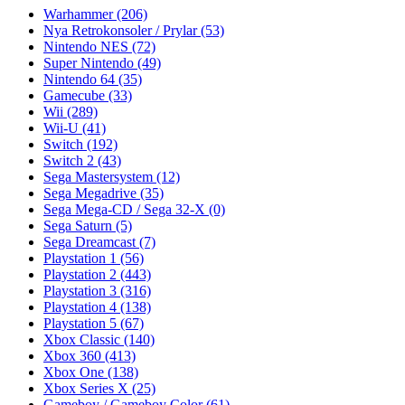
Warhammer
(206)
Nya Retrokonsoler / Prylar
(53)
Nintendo NES
(72)
Super Nintendo
(49)
Nintendo 64
(35)
Gamecube
(33)
Wii
(289)
Wii-U
(41)
Switch
(192)
Switch 2
(43)
Sega Mastersystem
(12)
Sega Megadrive
(35)
Sega Mega-CD / Sega 32-X
(0)
Sega Saturn
(5)
Sega Dreamcast
(7)
Playstation 1
(56)
Playstation 2
(443)
Playstation 3
(316)
Playstation 4
(138)
Playstation 5
(67)
Xbox Classic
(140)
Xbox 360
(413)
Xbox One
(138)
Xbox Series X
(25)
Gameboy / Gameboy Color
(61)