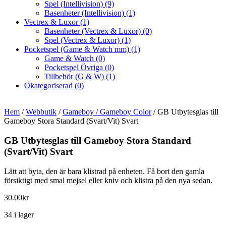
Spel (Intellivision)
(9)
Basenheter (Intellivision)
(1)
Vectrex & Luxor
(1)
Basenheter (Vectrex & Luxor)
(0)
Spel (Vectrex & Luxor)
(1)
Pocketspel (Game & Watch mm)
(1)
Game & Watch
(0)
Pocketspel Övriga
(0)
Tillbehör (G & W)
(1)
Okategoriserad
(0)
Hem
/
Webbutik
/
Gameboy / Gameboy Color
/ GB Utbytesglas till
Gameboy Stora Standard (Svart/Vit) Svart
GB Utbytesglas till Gameboy Stora Standard
(Svart/Vit) Svart
Lätt att byta, den är bara klistrad på enheten. Få bort den gamla
försiktigt med smal mejsel eller kniv och klistra på den nya sedan.
30.00
kr
34 i lager