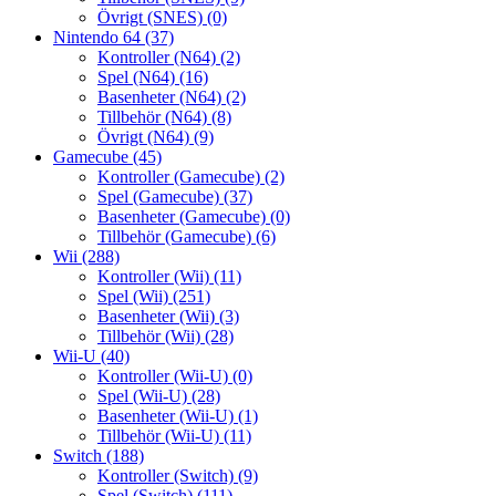
Övrigt (SNES)
(0)
Nintendo 64
(37)
Kontroller (N64)
(2)
Spel (N64)
(16)
Basenheter (N64)
(2)
Tillbehör (N64)
(8)
Övrigt (N64)
(9)
Gamecube
(45)
Kontroller (Gamecube)
(2)
Spel (Gamecube)
(37)
Basenheter (Gamecube)
(0)
Tillbehör (Gamecube)
(6)
Wii
(288)
Kontroller (Wii)
(11)
Spel (Wii)
(251)
Basenheter (Wii)
(3)
Tillbehör (Wii)
(28)
Wii-U
(40)
Kontroller (Wii-U)
(0)
Spel (Wii-U)
(28)
Basenheter (Wii-U)
(1)
Tillbehör (Wii-U)
(11)
Switch
(188)
Kontroller (Switch)
(9)
Spel (Switch)
(111)