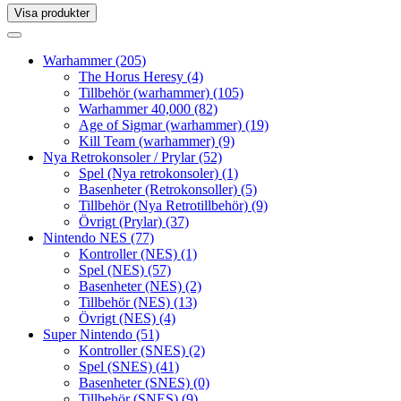
Visa produkter
Toggle
navigation
Toggle
navigation
Warhammer
(205)
The Horus Heresy
(4)
Tillbehör (warhammer)
(105)
Warhammer 40,000
(82)
Age of Sigmar (warhammer)
(19)
Kill Team (warhammer)
(9)
Nya Retrokonsoler / Prylar
(52)
Spel (Nya retrokonsoler)
(1)
Basenheter (Retrokonsoller)
(5)
Tillbehör (Nya Retrotillbehör)
(9)
Övrigt (Prylar)
(37)
Nintendo NES
(77)
Kontroller (NES)
(1)
Spel (NES)
(57)
Basenheter (NES)
(2)
Tillbehör (NES)
(13)
Övrigt (NES)
(4)
Super Nintendo
(51)
Kontroller (SNES)
(2)
Spel (SNES)
(41)
Basenheter (SNES)
(0)
Tillbehör (SNES)
(9)