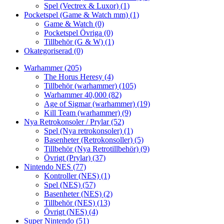
Spel (Vectrex & Luxor)
(1)
Pocketspel (Game & Watch mm)
(1)
Game & Watch
(0)
Pocketspel Övriga
(0)
Tillbehör (G & W)
(1)
Okategoriserad
(0)
Warhammer
(205)
The Horus Heresy
(4)
Tillbehör (warhammer)
(105)
Warhammer 40,000
(82)
Age of Sigmar (warhammer)
(19)
Kill Team (warhammer)
(9)
Nya Retrokonsoler / Prylar
(52)
Spel (Nya retrokonsoler)
(1)
Basenheter (Retrokonsoller)
(5)
Tillbehör (Nya Retrotillbehör)
(9)
Övrigt (Prylar)
(37)
Nintendo NES
(77)
Kontroller (NES)
(1)
Spel (NES)
(57)
Basenheter (NES)
(2)
Tillbehör (NES)
(13)
Övrigt (NES)
(4)
Super Nintendo
(51)