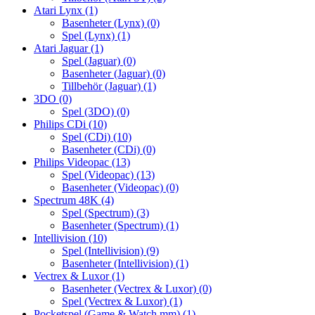
Atari Lynx
(1)
Basenheter (Lynx)
(0)
Spel (Lynx)
(1)
Atari Jaguar
(1)
Spel (Jaguar)
(0)
Basenheter (Jaguar)
(0)
Tillbehör (Jaguar)
(1)
3DO
(0)
Spel (3DO)
(0)
Philips CDi
(10)
Spel (CDi)
(10)
Basenheter (CDi)
(0)
Philips Videopac
(13)
Spel (Videopac)
(13)
Basenheter (Videopac)
(0)
Spectrum 48K
(4)
Spel (Spectrum)
(3)
Basenheter (Spectrum)
(1)
Intellivision
(10)
Spel (Intellivision)
(9)
Basenheter (Intellivision)
(1)
Vectrex & Luxor
(1)
Basenheter (Vectrex & Luxor)
(0)
Spel (Vectrex & Luxor)
(1)
Pocketspel (Game & Watch mm)
(1)