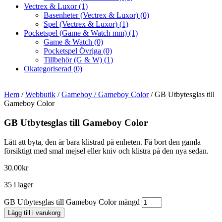
Vectrex & Luxor
(1)
Basenheter (Vectrex & Luxor)
(0)
Spel (Vectrex & Luxor)
(1)
Pocketspel (Game & Watch mm)
(1)
Game & Watch
(0)
Pocketspel Övriga
(0)
Tillbehör (G & W)
(1)
Okategoriserad
(0)
Hem
/
Webbutik
/
Gameboy / Gameboy Color
/ GB Utbytesglas till
Gameboy Color
GB Utbytesglas till Gameboy Color
Lätt att byta, den är bara klistrad på enheten. Få bort den gamla
försiktigt med smal mejsel eller kniv och klistra på den nya sedan.
30.00
kr
35 i lager
GB Utbytesglas till Gameboy Color mängd
Lägg till i varukorg