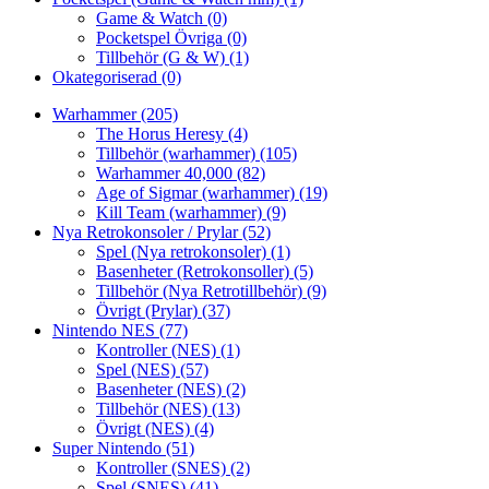
Game & Watch
(0)
Pocketspel Övriga
(0)
Tillbehör (G & W)
(1)
Okategoriserad
(0)
Warhammer
(205)
The Horus Heresy
(4)
Tillbehör (warhammer)
(105)
Warhammer 40,000
(82)
Age of Sigmar (warhammer)
(19)
Kill Team (warhammer)
(9)
Nya Retrokonsoler / Prylar
(52)
Spel (Nya retrokonsoler)
(1)
Basenheter (Retrokonsoller)
(5)
Tillbehör (Nya Retrotillbehör)
(9)
Övrigt (Prylar)
(37)
Nintendo NES
(77)
Kontroller (NES)
(1)
Spel (NES)
(57)
Basenheter (NES)
(2)
Tillbehör (NES)
(13)
Övrigt (NES)
(4)
Super Nintendo
(51)
Kontroller (SNES)
(2)
Spel (SNES)
(41)