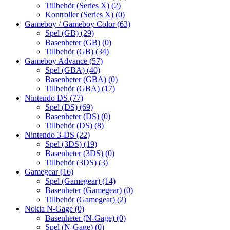
Tillbehör (Series X)
(2)
Kontroller (Series X)
(0)
Gameboy / Gameboy Color
(63)
Spel (GB)
(29)
Basenheter (GB)
(0)
Tillbehör (GB)
(34)
Gameboy Advance
(57)
Spel (GBA)
(40)
Basenheter (GBA)
(0)
Tillbehör (GBA)
(17)
Nintendo DS
(77)
Spel (DS)
(69)
Basenheter (DS)
(0)
Tillbehör (DS)
(8)
Nintendo 3-DS
(22)
Spel (3DS)
(19)
Basenheter (3DS)
(0)
Tillbehör (3DS)
(3)
Gamegear
(16)
Spel (Gamegear)
(14)
Basenheter (Gamegear)
(0)
Tillbehör (Gamegear)
(2)
Nokia N-Gage
(0)
Basenheter (N-Gage)
(0)
Spel (N-Gage)
(0)