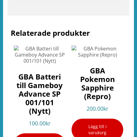
e
ation
Relaterade produkter
GBA
GBA Batteri
Pokemon
till Gameboy
Sapphire
Advance SP
(Repro)
001/101
200.00
kr
(Nytt)
100.00
kr
Lägg till i
varukorg