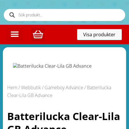
Toggl
Visa produkter
naviga
Hem
/
Webbutik
/
Gameboy Advance
/ Batterilucka
Clear-Lila GB Advance
Batterilucka Clear-Lila