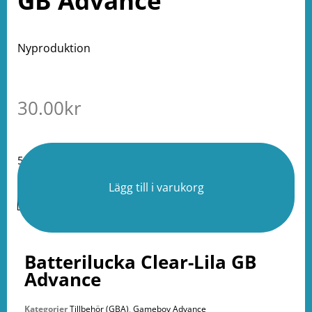
GB Advance
Nyproduktion
30.00
kr
5 i lager
Lägg till i varukorg
Batterilucka Clear-Lila GB
Advance
Kategorier
Tillbehör (GBA)
,
Gameboy Advance