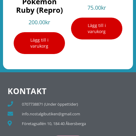
Pokemon
75.00
kr
Ruby (Repro)
200.00
kr
Lägg till i
varukorg
Lägg till i
varukorg
KONTAKT
0707738871 (Under öppettider)
info.nostalgibutiken@gmail.com
Företagsallén 10, 184 40 Åkersberga