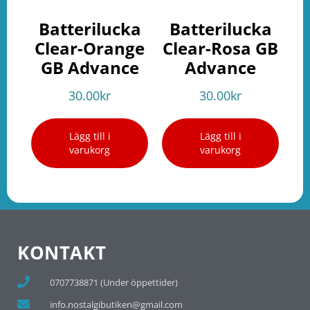
Batterilucka
Batterilucka
Clear-Orange
Clear-Rosa GB
GB Advance
Advance
30.00
kr
30.00
kr
Lägg till i
Lägg till i
varukorg
varukorg
KONTAKT
0707738871 (Under öppettider)
info.nostalgibutiken@gmail.com