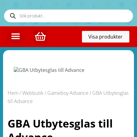
Toggl
Visa produkter
naviga
Hem
/
Webbutik
/
Gameboy Advance
/ GBA Utbytesglas
till Advance
GBA Utbytesglas till