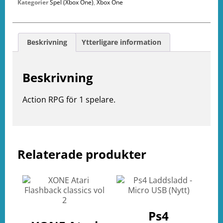
Kategorier
Spel (Xbox One)
,
Xbox One
Beskrivning
Ytterligare information
Beskrivning
Action RPG för 1 spelare.
Relaterade produkter
e
ation
Ps4