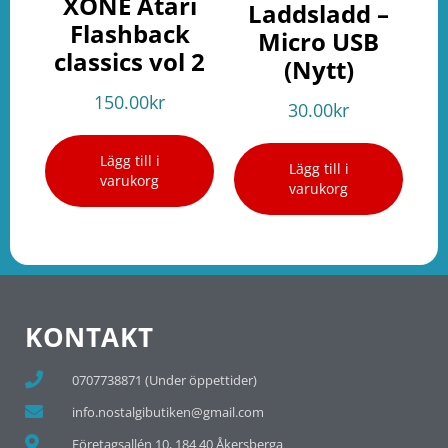
XONE Atari
Laddsladd –
Flashback
Micro USB
classics vol 2
(Nytt)
150.00
kr
30.00
kr
Lägg till i
Lägg till i
varukorg
varukorg
KONTAKT
0707738871 (Under öppettider)
info.nostalgibutiken@gmail.com
Företagsallén 10, 184 40 Åkersberga