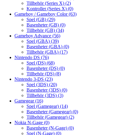
Tillbehör (Series X)
(2)
Kontroller (Series X)
(0)
Gameboy / Gameboy Color
(63)
Spel (GB)
(29)
Basenheter (GB)
(0)
Tillbehör (GB)
(34)
Gameboy Advance
(56)
Spel (GBA)
(39)
Basenheter (GBA)
(0)
Tillbehör (GBA)
(17)
Nintendo DS
(76)
Spel (DS)
(68)
Basenheter (DS)
(0)
Tillbehör (DS)
(8)
Nintendo 3-DS
(23)
Spel (3DS)
(20)
Basenheter (3DS)
(0)
Tillbehör (3DS)
(3)
Gamegear
(16)
Spel (Gamegear)
(14)
Basenheter (Gamegear)
(0)
Tillbehör (Gamegear)
(2)
Nokia N-Gage
(0)
Basenheter (N-Gage)
(0)
Spel (N-Gage)
(0)