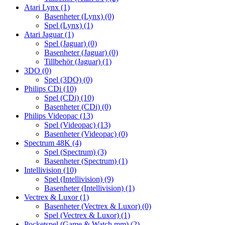
Atari Lynx
(1)
Basenheter (Lynx)
(0)
Spel (Lynx)
(1)
Atari Jaguar
(1)
Spel (Jaguar)
(0)
Basenheter (Jaguar)
(0)
Tillbehör (Jaguar)
(1)
3DO
(0)
Spel (3DO)
(0)
Philips CDi
(10)
Spel (CDi)
(10)
Basenheter (CDi)
(0)
Philips Videopac
(13)
Spel (Videopac)
(13)
Basenheter (Videopac)
(0)
Spectrum 48K
(4)
Spel (Spectrum)
(3)
Basenheter (Spectrum)
(1)
Intellivision
(10)
Spel (Intellivision)
(9)
Basenheter (Intellivision)
(1)
Vectrex & Luxor
(1)
Basenheter (Vectrex & Luxor)
(0)
Spel (Vectrex & Luxor)
(1)
Pocketspel (Game & Watch mm)
(2)