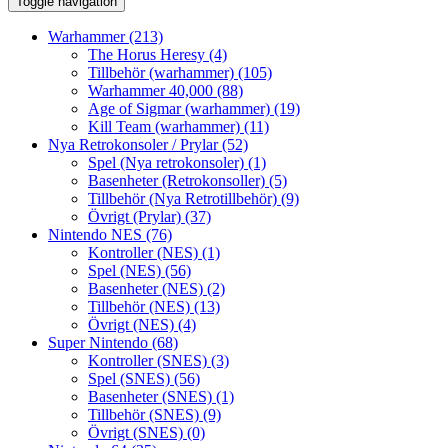
Toggle navigation
Warhammer
(213)
The Horus Heresy
(4)
Tillbehör (warhammer)
(105)
Warhammer 40,000
(88)
Age of Sigmar (warhammer)
(19)
Kill Team (warhammer)
(11)
Nya Retrokonsoler / Prylar
(52)
Spel (Nya retrokonsoler)
(1)
Basenheter (Retrokonsoller)
(5)
Tillbehör (Nya Retrotillbehör)
(9)
Övrigt (Prylar)
(37)
Nintendo NES
(76)
Kontroller (NES)
(1)
Spel (NES)
(56)
Basenheter (NES)
(2)
Tillbehör (NES)
(13)
Övrigt (NES)
(4)
Super Nintendo
(68)
Kontroller (SNES)
(3)
Spel (SNES)
(56)
Basenheter (SNES)
(1)
Tillbehör (SNES)
(9)
Övrigt (SNES)
(0)