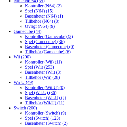
Nintendo 64
(35)
Kontroller (N64)
(2)
Spel (N64)
(15)
Basenheter (N64)
(1)
Tillbehör (N64)
(8)
Övrigt (N64)
(9)
Gamecube
(44)
Kontroller (Gamecube)
(2)
Spel (Gamecube)
(36)
Basenheter (Gamecube)
(0)
Tillbehör (Gamecube)
(6)
Wii
(290)
Kontroller (Wii)
(11)
Spel (Wii)
(253)
Basenheter (Wii)
(3)
Tillbehör (Wii)
(28)
Wii-U
(49)
Kontroller (Wii-U)
(0)
Spel (Wii-U)
(36)
Basenheter (Wii-U)
(2)
Tillbehör (Wii-U)
(11)
Switch
(200)
Kontroller (Switch)
(9)
Spel (Switch)
(123)
Basenheter (Switch)
(2)