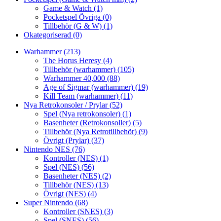
Game & Watch
(1)
Pocketspel Övriga
(0)
Tillbehör (G & W)
(1)
Okategoriserad
(0)
Warhammer
(213)
The Horus Heresy
(4)
Tillbehör (warhammer)
(105)
Warhammer 40,000
(88)
Age of Sigmar (warhammer)
(19)
Kill Team (warhammer)
(11)
Nya Retrokonsoler / Prylar
(52)
Spel (Nya retrokonsoler)
(1)
Basenheter (Retrokonsoller)
(5)
Tillbehör (Nya Retrotillbehör)
(9)
Övrigt (Prylar)
(37)
Nintendo NES
(76)
Kontroller (NES)
(1)
Spel (NES)
(56)
Basenheter (NES)
(2)
Tillbehör (NES)
(13)
Övrigt (NES)
(4)
Super Nintendo
(68)
Kontroller (SNES)
(3)
Spel (SNES)
(56)