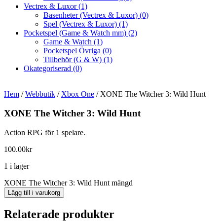
Vectrex & Luxor
(1)
Basenheter (Vectrex & Luxor)
(0)
Spel (Vectrex & Luxor)
(1)
Pocketspel (Game & Watch mm)
(2)
Game & Watch
(1)
Pocketspel Övriga
(0)
Tillbehör (G & W)
(1)
Okategoriserad
(0)
Hem
/
Webbutik
/
Xbox One
/ XONE The Witcher 3: Wild Hunt
XONE The Witcher 3: Wild Hunt
Action RPG för 1 spelare.
100.00
kr
1 i lager
XONE The Witcher 3: Wild Hunt mängd
Lägg till i varukorg
Relaterade produkter