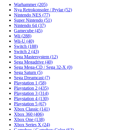
Warhammer
(205)
Nya Retrokonsoler / Prylar
(52)
Nintendo NES
(77)
Super Nintendo
(51)
Nintendo 64
(37)
Gamecube
(45)
Wii
(288)
Wii-U
(40)
Switch
(188)
Switch 2
(43)
Sega Mastersystem
(12)
Sega Megadrive
(40)
Sega Mega-CD / Sega 32-X
(0)
Sega Saturn
(5)
Sega Dreamcast
(7)
Playstation 1
(58)
Playstation 2
(435)
Playstation 3
(314)
Playstation 4
(130)
Playstation 5
(67)
Xbox Classic
(141)
Xbox 360
(406)
Xbox One
(138)
Xbox Series X
(24)
Gameboy / Gameboy Color
(63)