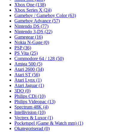
Xbox One
(138)
Xbox Series X
(24)
Gameboy / Gameboy Color
(63)
Gameboy Advance
(57)
Nintendo DS
(77)
Nintendo 3-DS
(22)
Gamegear
(16)
Nokia N-Gage
(0)
PSP
(36)
PS Vita
(25)
Commodore 64 / 128
(50)
Amiga 500
(5)
Atari 2600
(34)
Atari ST
(56)
Atari Lynx
(1)
Atari Jaguar
(1)
3DO
(0)
Philips CDi
(10)
Philips Videopac
(13)
Spectrum 48K
(4)
Intellivision
(10)
Vectrex & Luxor
(1)
Pocketspel (Game & Watch mm)
(1)
Okategoriserad
(0)