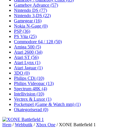
Gameboy Advance
(57)
Nintendo DS
(77)
Nintendo 3-DS
(22)
Gamegear
(16)
Nokia N-Gage
(0)
PSP
(36)
PS Vita
(25)
Commodore 64 / 128
(50)
Amiga 500
(5)
Atari 2600
(34)
Atari ST
(56)
Atari Lynx
(1)
Atari Jaguar
(1)
3DO
(0)
Philips CDi
(10)
Philips Videopac
(13)
Spectrum 48K
(4)
Intellivision
(10)
Vectrex & Luxor
(1)
Pocketspel (Game & Watch mm)
(1)
Okategoriserad
(0)
Hem
/
Webbutik
/
Xbox One
/ XONE Battlefield 1