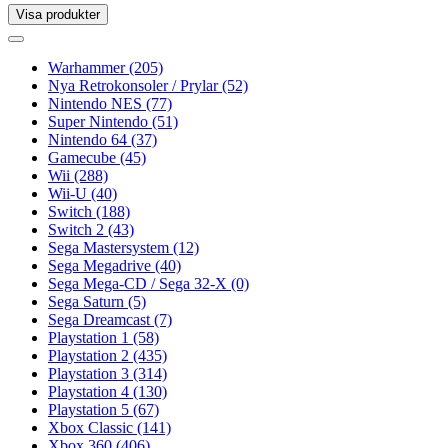
Visa produkter
Toggle
navigation
Toggle
navigation
Warhammer
(205)
Nya Retrokonsoler / Prylar
(52)
Nintendo NES
(77)
Super Nintendo
(51)
Nintendo 64
(37)
Gamecube
(45)
Wii
(288)
Wii-U
(40)
Switch
(188)
Switch 2
(43)
Sega Mastersystem
(12)
Sega Megadrive
(40)
Sega Mega-CD / Sega 32-X
(0)
Sega Saturn
(5)
Sega Dreamcast
(7)
Playstation 1
(58)
Playstation 2
(435)
Playstation 3
(314)
Playstation 4
(130)
Playstation 5
(67)
Xbox Classic
(141)
Xbox 360
(406)