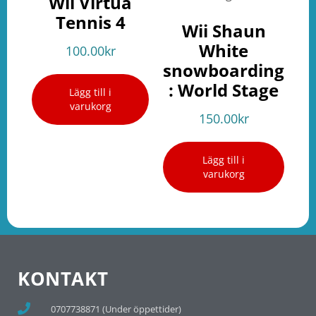
Wii Virtua
Tennis 4
Wii Shaun
White
100.00
kr
snowboarding
: World Stage
Lägg till i
varukorg
150.00
kr
Lägg till i
varukorg
KONTAKT
0707738871 (Under öppettider)