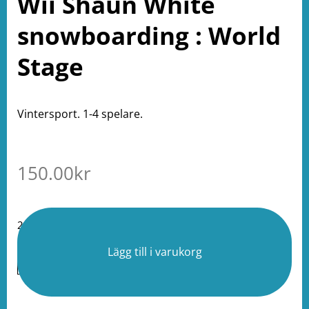
Wii Shaun White
snowboarding : World
Stage
Vintersport. 1-4 spelare.
150.00
kr
2 i lager
Lägg till i varukorg