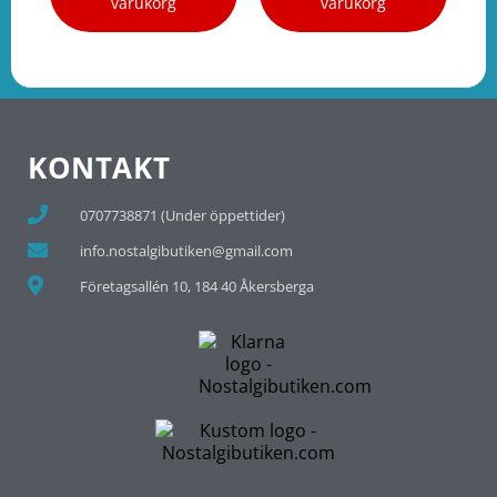
varukorg
varukorg
KONTAKT
0707738871 (Under öppettider)
info.nostalgibutiken@gmail.com
Företagsallén 10, 184 40 Åkersberga