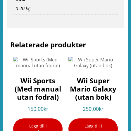
ation
0.20 kg
Relaterade produkter
Wii Sports
Wii Super
(Med manual
Mario Galaxy
utan fodral)
(utan bok)
150.00
kr
250.00
kr
Lägg till i
Lägg till i