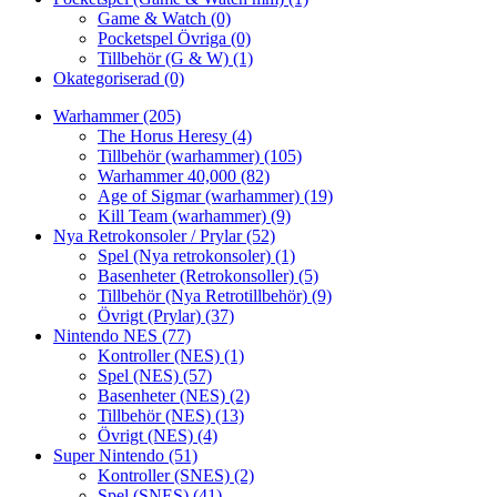
Game & Watch
(0)
Pocketspel Övriga
(0)
Tillbehör (G & W)
(1)
Okategoriserad
(0)
Warhammer
(205)
The Horus Heresy
(4)
Tillbehör (warhammer)
(105)
Warhammer 40,000
(82)
Age of Sigmar (warhammer)
(19)
Kill Team (warhammer)
(9)
Nya Retrokonsoler / Prylar
(52)
Spel (Nya retrokonsoler)
(1)
Basenheter (Retrokonsoller)
(5)
Tillbehör (Nya Retrotillbehör)
(9)
Övrigt (Prylar)
(37)
Nintendo NES
(77)
Kontroller (NES)
(1)
Spel (NES)
(57)
Basenheter (NES)
(2)
Tillbehör (NES)
(13)
Övrigt (NES)
(4)
Super Nintendo
(51)
Kontroller (SNES)
(2)
Spel (SNES)
(41)