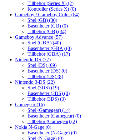
Tillbehör (Series X)
(2)
Kontroller (Series X)
(0)
Gameboy / Gameboy Color
(64)
Spel (GB)
(30)
Basenheter (GB)
(0)
Tillbehör (GB)
(34)
Gameboy Advance
(57)
Spel (GBA)
(40)
Basenheter (GBA)
(0)
Tillbehör (GBA)
(17)
Nintendo DS
(77)
Spel (DS)
(69)
Basenheter (DS)
(0)
Tillbehör (DS)
(8)
Nintendo 3-DS
(22)
Spel (3DS)
(19)
Basenheter (3DS)
(0)
Tillbehör (3DS)
(3)
Gamegear
(16)
Spel (Gamegear)
(14)
Basenheter (Gamegear)
(0)
Tillbehör (Gamegear)
(2)
Nokia N-Gage
(0)
Basenheter (N-Gage)
(0)
Spel (N-Gage)
(0)