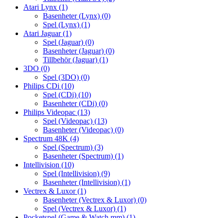
Atari Lynx
(1)
Basenheter (Lynx)
(0)
Spel (Lynx)
(1)
Atari Jaguar
(1)
Spel (Jaguar)
(0)
Basenheter (Jaguar)
(0)
Tillbehör (Jaguar)
(1)
3DO
(0)
Spel (3DO)
(0)
Philips CDi
(10)
Spel (CDi)
(10)
Basenheter (CDi)
(0)
Philips Videopac
(13)
Spel (Videopac)
(13)
Basenheter (Videopac)
(0)
Spectrum 48K
(4)
Spel (Spectrum)
(3)
Basenheter (Spectrum)
(1)
Intellivision
(10)
Spel (Intellivision)
(9)
Basenheter (Intellivision)
(1)
Vectrex & Luxor
(1)
Basenheter (Vectrex & Luxor)
(0)
Spel (Vectrex & Luxor)
(1)
Pocketspel (Game & Watch mm)
(1)