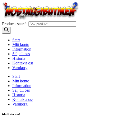
Products search
Start
Mitt konto
Information
Sälj till oss
Historia
Kontakta oss
Varukorg
Start
Mitt konto
Information
Sälj till oss
Historia
Kontakta oss
Varukorg
(dolt via css)