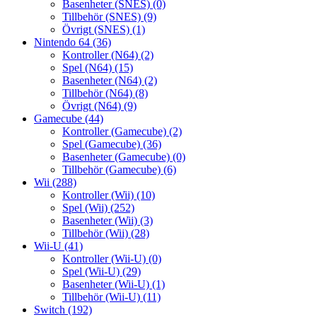
Basenheter (SNES)
(0)
Tillbehör (SNES)
(9)
Övrigt (SNES)
(1)
Nintendo 64
(36)
Kontroller (N64)
(2)
Spel (N64)
(15)
Basenheter (N64)
(2)
Tillbehör (N64)
(8)
Övrigt (N64)
(9)
Gamecube
(44)
Kontroller (Gamecube)
(2)
Spel (Gamecube)
(36)
Basenheter (Gamecube)
(0)
Tillbehör (Gamecube)
(6)
Wii
(288)
Kontroller (Wii)
(10)
Spel (Wii)
(252)
Basenheter (Wii)
(3)
Tillbehör (Wii)
(28)
Wii-U
(41)
Kontroller (Wii-U)
(0)
Spel (Wii-U)
(29)
Basenheter (Wii-U)
(1)
Tillbehör (Wii-U)
(11)
Switch
(192)