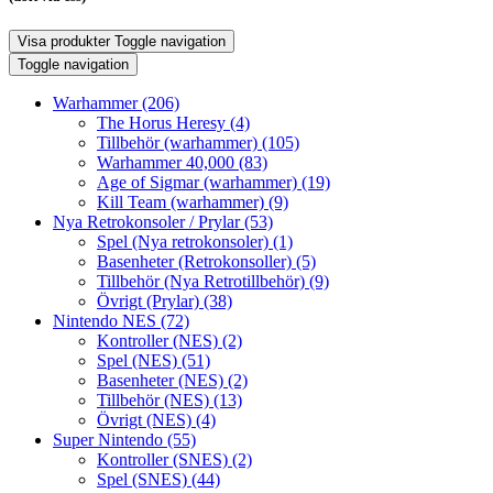
Visa produkter
Toggle navigation
Toggle navigation
Warhammer
(206)
The Horus Heresy
(4)
Tillbehör (warhammer)
(105)
Warhammer 40,000
(83)
Age of Sigmar (warhammer)
(19)
Kill Team (warhammer)
(9)
Nya Retrokonsoler / Prylar
(53)
Spel (Nya retrokonsoler)
(1)
Basenheter (Retrokonsoller)
(5)
Tillbehör (Nya Retrotillbehör)
(9)
Övrigt (Prylar)
(38)
Nintendo NES
(72)
Kontroller (NES)
(2)
Spel (NES)
(51)
Basenheter (NES)
(2)
Tillbehör (NES)
(13)
Övrigt (NES)
(4)
Super Nintendo
(55)
Kontroller (SNES)
(2)
Spel (SNES)
(44)