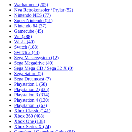
Warhammer
(205)
Nya Retrokonsoler / Prylar
(52)
Nintendo NES
(77)
Super Nintendo
(51)
Nintendo 64
(37)
Gamecube
(45)
Wii
(288)
Wii-U
(40)
Switch
(188)
Switch 2
(43)
Sega Mastersystem
(12)
Sega Megadrive
(40)
Sega Mega-CD / Sega 32-X
(0)
Sega Saturn
(5)
Sega Dreamcast
(7)
Playstation 1
(58)
Playstation 2
(435)
Playstation 3
(314)
Playstation 4
(130)
Playstation 5
(67)
Xbox Classic
(141)
Xbox 360
(408)
Xbox One
(138)
Xbox Series X
(24)
Gameboy / Gameboy Color
(64)