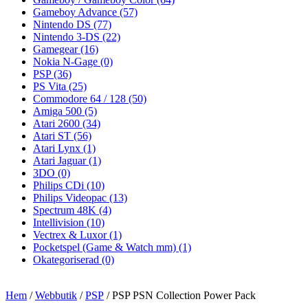
Gameboy Advance
(57)
Nintendo DS
(77)
Nintendo 3-DS
(22)
Gamegear
(16)
Nokia N-Gage
(0)
PSP
(36)
PS Vita
(25)
Commodore 64 / 128
(50)
Amiga 500
(5)
Atari 2600
(34)
Atari ST
(56)
Atari Lynx
(1)
Atari Jaguar
(1)
3DO
(0)
Philips CDi
(10)
Philips Videopac
(13)
Spectrum 48K
(4)
Intellivision
(10)
Vectrex & Luxor
(1)
Pocketspel (Game & Watch mm)
(1)
Okategoriserad
(0)
Hem
/
Webbutik
/
PSP
/ PSP PSN Collection Power Pack