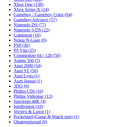
Xbox One
(138)
Xbox Series X
(24)
Gameboy / Gameboy Color
(64)
Gameboy Advance
(57)
Nintendo DS
(77)
Nintendo 3-DS
(22)
Gamegear
(16)
Nokia N-Gage
(0)
PSP
(36)
PS Vita
(25)
Commodore 64 / 128
(50)
Amiga 500
(5)
Atari 2600
(34)
Atari ST
(56)
Atari Lynx
(1)
Atari Jaguar
(1)
3DO
(0)
Philips CDi
(10)
Philips Videopac
(13)
Spectrum 48K
(4)
Intellivision
(10)
Vectrex & Luxor
(1)
Pocketspel (Game & Watch mm)
(1)
Okategoriserad
(0)