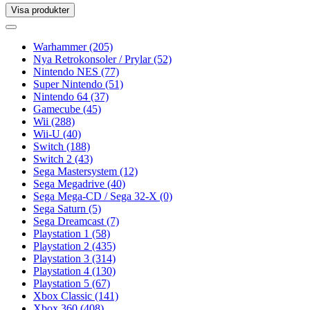
Visa produkter
Toggle
navigation
Toggle
navigation
Warhammer
(205)
Nya Retrokonsoler / Prylar
(52)
Nintendo NES
(77)
Super Nintendo
(51)
Nintendo 64
(37)
Gamecube
(45)
Wii
(288)
Wii-U
(40)
Switch
(188)
Switch 2
(43)
Sega Mastersystem
(12)
Sega Megadrive
(40)
Sega Mega-CD / Sega 32-X
(0)
Sega Saturn
(5)
Sega Dreamcast
(7)
Playstation 1
(58)
Playstation 2
(435)
Playstation 3
(314)
Playstation 4
(130)
Playstation 5
(67)
Xbox Classic
(141)
Xbox 360
(408)