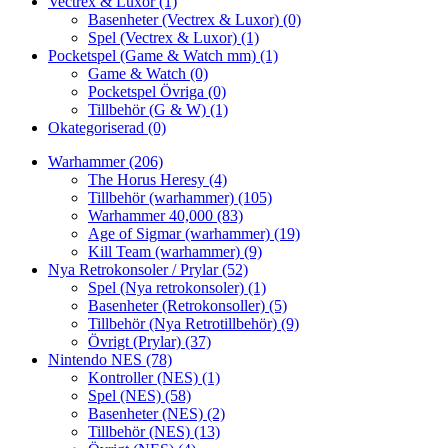
Vectrex & Luxor
(1)
Basenheter (Vectrex & Luxor)
(0)
Spel (Vectrex & Luxor)
(1)
Pocketspel (Game & Watch mm)
(1)
Game & Watch
(0)
Pocketspel Övriga
(0)
Tillbehör (G & W)
(1)
Okategoriserad
(0)
Warhammer
(206)
The Horus Heresy
(4)
Tillbehör (warhammer)
(105)
Warhammer 40,000
(83)
Age of Sigmar (warhammer)
(19)
Kill Team (warhammer)
(9)
Nya Retrokonsoler / Prylar
(52)
Spel (Nya retrokonsoler)
(1)
Basenheter (Retrokonsoller)
(5)
Tillbehör (Nya Retrotillbehör)
(9)
Övrigt (Prylar)
(37)
Nintendo NES
(78)
Kontroller (NES)
(1)
Spel (NES)
(58)
Basenheter (NES)
(2)
Tillbehör (NES)
(13)