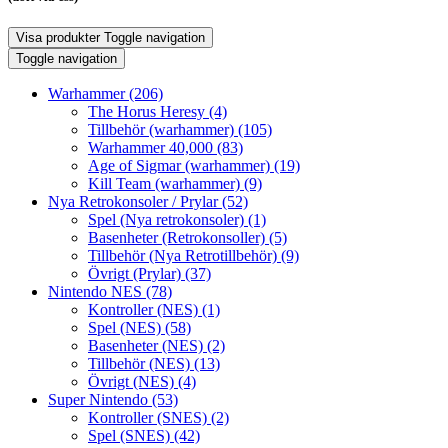
Visa produkter
Toggle navigation
Toggle navigation
Warhammer
(206)
The Horus Heresy
(4)
Tillbehör (warhammer)
(105)
Warhammer 40,000
(83)
Age of Sigmar (warhammer)
(19)
Kill Team (warhammer)
(9)
Nya Retrokonsoler / Prylar
(52)
Spel (Nya retrokonsoler)
(1)
Basenheter (Retrokonsoller)
(5)
Tillbehör (Nya Retrotillbehör)
(9)
Övrigt (Prylar)
(37)
Nintendo NES
(78)
Kontroller (NES)
(1)
Spel (NES)
(58)
Basenheter (NES)
(2)
Tillbehör (NES)
(13)
Övrigt (NES)
(4)
Super Nintendo
(53)
Kontroller (SNES)
(2)
Spel (SNES)
(42)