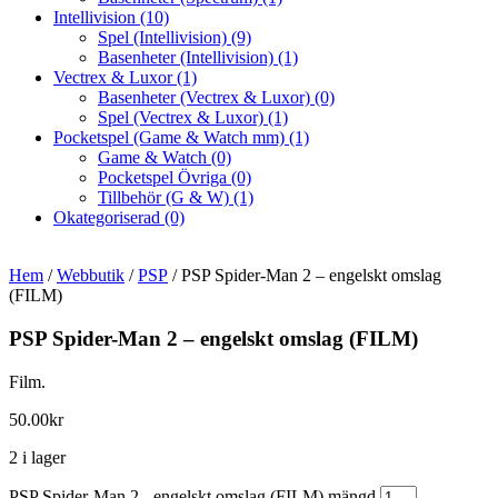
Intellivision
(10)
Spel (Intellivision)
(9)
Basenheter (Intellivision)
(1)
Vectrex & Luxor
(1)
Basenheter (Vectrex & Luxor)
(0)
Spel (Vectrex & Luxor)
(1)
Pocketspel (Game & Watch mm)
(1)
Game & Watch
(0)
Pocketspel Övriga
(0)
Tillbehör (G & W)
(1)
Okategoriserad
(0)
Hem
/
Webbutik
/
PSP
/ PSP Spider-Man 2 – engelskt omslag
(FILM)
PSP Spider-Man 2 – engelskt omslag (FILM)
Film.
50.00
kr
2 i lager
PSP Spider-Man 2 - engelskt omslag (FILM) mängd