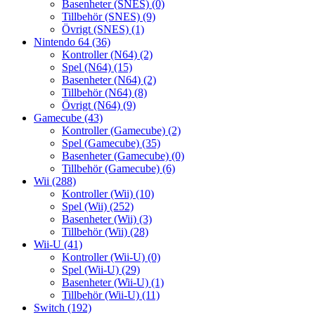
Basenheter (SNES)
(0)
Tillbehör (SNES)
(9)
Övrigt (SNES)
(1)
Nintendo 64
(36)
Kontroller (N64)
(2)
Spel (N64)
(15)
Basenheter (N64)
(2)
Tillbehör (N64)
(8)
Övrigt (N64)
(9)
Gamecube
(43)
Kontroller (Gamecube)
(2)
Spel (Gamecube)
(35)
Basenheter (Gamecube)
(0)
Tillbehör (Gamecube)
(6)
Wii
(288)
Kontroller (Wii)
(10)
Spel (Wii)
(252)
Basenheter (Wii)
(3)
Tillbehör (Wii)
(28)
Wii-U
(41)
Kontroller (Wii-U)
(0)
Spel (Wii-U)
(29)
Basenheter (Wii-U)
(1)
Tillbehör (Wii-U)
(11)
Switch
(192)