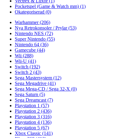
Vectrex & Luxor
(1)
Pocketspel (Game & Watch mm)
(1)
Okategoriserad
(0)
Warhammer
(206)
Nya Retrokonsoler / Prylar
(53)
Nintendo NES
(72)
Super Nintendo
(55)
Nintendo 64
(36)
Gamecube
(44)
Wii
(288)
Wii-U
(41)
Switch
(192)
Switch 2
(43)
Sega Mastersystem
(12)
Sega Megadrive
(41)
Sega Mega-CD / Sega 32-X
(0)
Sega Saturn
(5)
Sega Dreamcast
(7)
Playstation 1
(57)
Playstation 2
(436)
Playstation 3
(316)
Playstation 4
(136)
Playstation 5
(67)
Xbox Classic
(141)