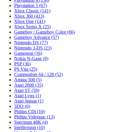
Playstation 4
(136)
Playstation 5
(67)
Xbox Classic
(141)
Xbox 360
(413)
Xbox One
(141)
Xbox Series X
(25)
Gameboy / Gameboy Color
(66)
Gameboy Advance
(57)
Nintendo DS
(77)
Nintendo 3-DS
(23)
Gamegear
(16)
Nokia N-Gage
(0)
PSP
(36)
PS Vita
(25)
Commodore 64 / 128
(52)
Amiga 500
(5)
Atari 2600
(35)
Atari ST
(59)
Atari Lynx
(1)
Atari Jaguar
(1)
3DO
(0)
Philips CDi
(10)
Philips Videopac
(13)
Spectrum 48K
(4)
Intellivision
(10)