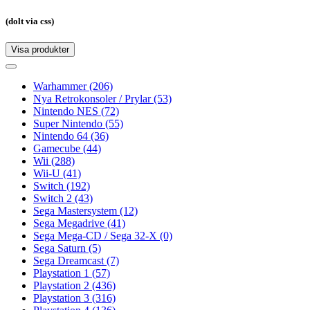
(dolt via css)
Visa produkter
Toggle
navigation
Toggle
navigation
Warhammer
(206)
Nya Retrokonsoler / Prylar
(53)
Nintendo NES
(72)
Super Nintendo
(55)
Nintendo 64
(36)
Gamecube
(44)
Wii
(288)
Wii-U
(41)
Switch
(192)
Switch 2
(43)
Sega Mastersystem
(12)
Sega Megadrive
(41)
Sega Mega-CD / Sega 32-X
(0)
Sega Saturn
(5)
Sega Dreamcast
(7)
Playstation 1
(57)
Playstation 2
(436)
Playstation 3
(316)