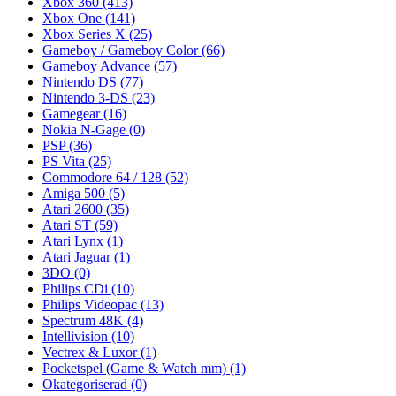
Xbox 360
(413)
Xbox One
(141)
Xbox Series X
(25)
Gameboy / Gameboy Color
(66)
Gameboy Advance
(57)
Nintendo DS
(77)
Nintendo 3-DS
(23)
Gamegear
(16)
Nokia N-Gage
(0)
PSP
(36)
PS Vita
(25)
Commodore 64 / 128
(52)
Amiga 500
(5)
Atari 2600
(35)
Atari ST
(59)
Atari Lynx
(1)
Atari Jaguar
(1)
3DO
(0)
Philips CDi
(10)
Philips Videopac
(13)
Spectrum 48K
(4)
Intellivision
(10)
Vectrex & Luxor
(1)
Pocketspel (Game & Watch mm)
(1)
Okategoriserad
(0)