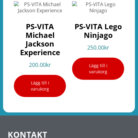
PS-VITA
PS-VITA Lego
Michael
Ninjago
Jackson
250.00
kr
Experience
200.00
kr
Lägg till i
varukorg
Lägg till i
varukorg
KONTAKT