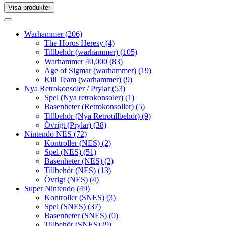
Visa produkter
Toggle
navigation
Toggle
navigation
Warhammer
(206)
The Horus Heresy
(4)
Tillbehör (warhammer)
(105)
Warhammer 40,000
(83)
Age of Sigmar (warhammer)
(19)
Kill Team (warhammer)
(9)
Nya Retrokonsoler / Prylar
(53)
Spel (Nya retrokonsoler)
(1)
Basenheter (Retrokonsoller)
(5)
Tillbehör (Nya Retrotillbehör)
(9)
Övrigt (Prylar)
(38)
Nintendo NES
(72)
Kontroller (NES)
(2)
Spel (NES)
(51)
Basenheter (NES)
(2)
Tillbehör (NES)
(13)
Övrigt (NES)
(4)
Super Nintendo
(49)
Kontroller (SNES)
(3)
Spel (SNES)
(37)
Basenheter (SNES)
(0)
Tillbehör (SNES)
(9)