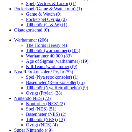
Spel (Vectrex & Luxor)
(1)
Pocketspel (Game & Watch mm)
(1)
Game & Watch
(0)
Pocketspel Övriga
(0)
Tillbehör (G & W)
(1)
Okategoriserad
(0)
Warhammer
(206)
The Horus Heresy
(4)
Tillbehör (warhammer)
(105)
Warhammer 40,000
(83)
Age of Sigmar (warhammer)
(19)
Kill Team (warhammer)
(9)
Nya Retrokonsoler / Prylar
(53)
Spel (Nya retrokonsoler)
(1)
Basenheter (Retrokonsoller)
(5)
Tillbehör (Nya Retrotillbehör)
(9)
Övrigt (Prylar)
(38)
Nintendo NES
(72)
Kontroller (NES)
(2)
Spel (NES)
(51)
Basenheter (NES)
(2)
Tillbehör (NES)
(13)
Övrigt (NES)
(4)
Super Nintendo
(49)