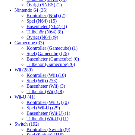
Övrigt (SNES)
(1)
Nintendo 64
(35)
Kontroller (N64)
(2)
Spel (N64)
(15)
Basenheter (N64)
(1)
Tillbehör (N64)
(8)
Övrigt (N64)
(9)
Gamecube
(33)
Kontroller (Gamecube)
(1)
Spel (Gamecube)
(26)
Basenheter (Gamecube)
(0)
Tillbehör (Gamecube)
(6)
Wii
(289)
Kontroller (Wii)
(10)
Spel (Wii)
(253)
Basenheter (Wii)
(3)
Tillbehör (Wii)
(28)
Wii-U
(41)
Kontroller (Wii-U)
(0)
Spel (Wii-U)
(29)
Basenheter (Wii-U)
(1)
Tillbehör (Wii-U)
(11)
Switch
(192)
Kontroller (Switch)
(9)
Spel (Switch)
(115)