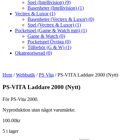
Spel (Intellivision)
(9)
Basenheter (Intellivision)
(1)
Vectrex & Luxor
(1)
Basenheter (Vectrex & Luxor)
(0)
Spel (Vectrex & Luxor)
(1)
Pocketspel (Game & Watch mm)
(1)
Game & Watch
(0)
Pocketspel Övriga
(0)
Tillbehör (G & W)
(1)
Okategoriserad
(0)
Hem
/
Webbutik
/
PS Vita
/ PS-VITA Laddare 2000 (Nytt)
PS-VITA Laddare 2000 (Nytt)
För PS-Vita 2000.
Nyproduktion utan något varumärke.
100.00
kr
5 i lager