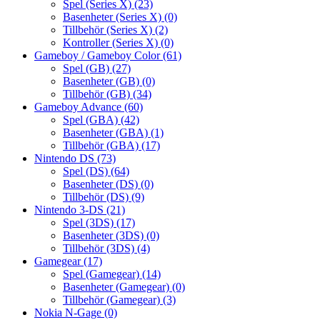
Spel (Series X)
(23)
Basenheter (Series X)
(0)
Tillbehör (Series X)
(2)
Kontroller (Series X)
(0)
Gameboy / Gameboy Color
(61)
Spel (GB)
(27)
Basenheter (GB)
(0)
Tillbehör (GB)
(34)
Gameboy Advance
(60)
Spel (GBA)
(42)
Basenheter (GBA)
(1)
Tillbehör (GBA)
(17)
Nintendo DS
(73)
Spel (DS)
(64)
Basenheter (DS)
(0)
Tillbehör (DS)
(9)
Nintendo 3-DS
(21)
Spel (3DS)
(17)
Basenheter (3DS)
(0)
Tillbehör (3DS)
(4)
Gamegear
(17)
Spel (Gamegear)
(14)
Basenheter (Gamegear)
(0)
Tillbehör (Gamegear)
(3)
Nokia N-Gage
(0)