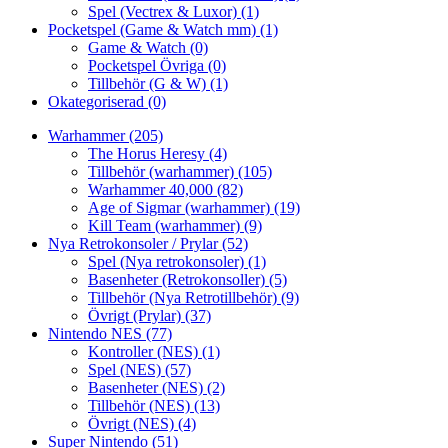
Spel (Vectrex & Luxor)
(1)
Pocketspel (Game & Watch mm)
(1)
Game & Watch
(0)
Pocketspel Övriga
(0)
Tillbehör (G & W)
(1)
Okategoriserad
(0)
Warhammer
(205)
The Horus Heresy
(4)
Tillbehör (warhammer)
(105)
Warhammer 40,000
(82)
Age of Sigmar (warhammer)
(19)
Kill Team (warhammer)
(9)
Nya Retrokonsoler / Prylar
(52)
Spel (Nya retrokonsoler)
(1)
Basenheter (Retrokonsoller)
(5)
Tillbehör (Nya Retrotillbehör)
(9)
Övrigt (Prylar)
(37)
Nintendo NES
(77)
Kontroller (NES)
(1)
Spel (NES)
(57)
Basenheter (NES)
(2)
Tillbehör (NES)
(13)
Övrigt (NES)
(4)
Super Nintendo
(51)