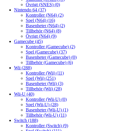
Övrigt (SNES)
(0)
Nintendo 64
(37)
Kontroller (N64)
(2)
Spel (N64)
(16)
Basenheter (N64)
(2)
Tillbehör (N64)
(8)
Övrigt (N64)
(9)
Gamecube
(45)
Kontroller (Gamecube)
(2)
Spel (Gamecube)
(37)
Basenheter (Gamecube)
(0)
Tillbehör (Gamecube)
(6)
Wii
(288)
Kontroller (Wii)
(11)
Spel (Wii)
(251)
Basenheter (Wii)
(3)
Tillbehör (Wii)
(28)
Wii-U
(40)
Kontroller (Wii-U)
(0)
Spel (Wii-U)
(28)
Basenheter (Wii-U)
(1)
Tillbehör (Wii-U)
(11)
Switch
(188)
Kontroller (Switch)
(9)
Spel (Switch)
(111)