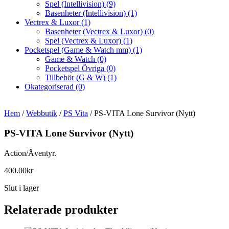
Spel (Intellivision)
(9)
Basenheter (Intellivision)
(1)
Vectrex & Luxor
(1)
Basenheter (Vectrex & Luxor)
(0)
Spel (Vectrex & Luxor)
(1)
Pocketspel (Game & Watch mm)
(1)
Game & Watch
(0)
Pocketspel Övriga
(0)
Tillbehör (G & W)
(1)
Okategoriserad
(0)
Hem
/
Webbutik
/
PS Vita
/ PS-VITA Lone Survivor (Nytt)
PS-VITA Lone Survivor (Nytt)
Action/Äventyr.
400.00
kr
Slut i lager
Relaterade produkter