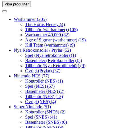
Visa produkter
Toggle
navigation
Toggle
navigation
Warhammer
(205)
The Horus Heresy
(4)
Tillbehör (warhammer)
(105)
Warhammer 40,000
(82)
Age of Sigmar (warhammer)
(19)
Kill Team (warhammer)
(9)
Nya Retrokonsoler / Prylar
(52)
Spel (Nya retrokonsoler)
(1)
Basenheter (Retrokonsoller)
(5)
Tillbehör (Nya Retrotillbehör)
(9)
Övrigt (Prylar)
(37)
Nintendo NES
(77)
Kontroller (NES)
(1)
Spel (NES)
(57)
Basenheter (NES)
(2)
Tillbehör (NES)
(13)
Övrigt (NES)
(4)
Super Nintendo
(51)
Kontroller (SNES)
(2)
Spel (SNES)
(41)
Basenheter (SNES)
(0)
Tillbehör (SNES)
(9)