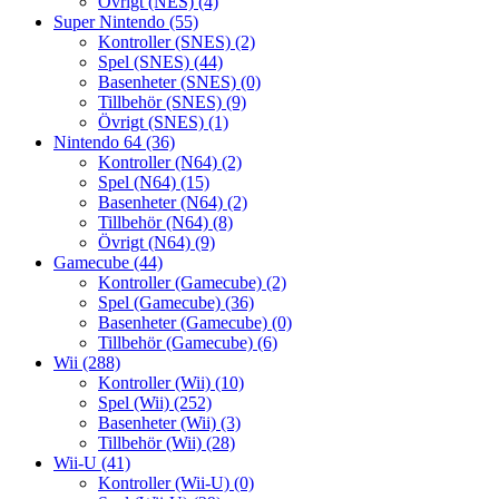
Övrigt (NES)
(4)
Super Nintendo
(55)
Kontroller (SNES)
(2)
Spel (SNES)
(44)
Basenheter (SNES)
(0)
Tillbehör (SNES)
(9)
Övrigt (SNES)
(1)
Nintendo 64
(36)
Kontroller (N64)
(2)
Spel (N64)
(15)
Basenheter (N64)
(2)
Tillbehör (N64)
(8)
Övrigt (N64)
(9)
Gamecube
(44)
Kontroller (Gamecube)
(2)
Spel (Gamecube)
(36)
Basenheter (Gamecube)
(0)
Tillbehör (Gamecube)
(6)
Wii
(288)
Kontroller (Wii)
(10)
Spel (Wii)
(252)
Basenheter (Wii)
(3)
Tillbehör (Wii)
(28)
Wii-U
(41)
Kontroller (Wii-U)
(0)