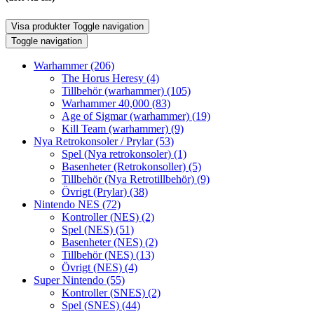
Visa produkter
Toggle navigation
Toggle navigation
Warhammer
(206)
The Horus Heresy
(4)
Tillbehör (warhammer)
(105)
Warhammer 40,000
(83)
Age of Sigmar (warhammer)
(19)
Kill Team (warhammer)
(9)
Nya Retrokonsoler / Prylar
(53)
Spel (Nya retrokonsoler)
(1)
Basenheter (Retrokonsoller)
(5)
Tillbehör (Nya Retrotillbehör)
(9)
Övrigt (Prylar)
(38)
Nintendo NES
(72)
Kontroller (NES)
(2)
Spel (NES)
(51)
Basenheter (NES)
(2)
Tillbehör (NES)
(13)
Övrigt (NES)
(4)
Super Nintendo
(55)
Kontroller (SNES)
(2)
Spel (SNES)
(44)