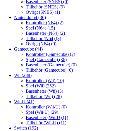
Basenheter (SNES)
(0)
Tillbehör (SNES)
(9)
Övrigt (SNES)
(1)
Nintendo 64
(36)
Kontroller (N64)
(2)
Spel (N64)
(15)
Basenheter (N64)
(2)
Tillbehör (N64)
(8)
Övrigt (N64)
(9)
Gamecube
(44)
Kontroller (Gamecube)
(2)
Spel (Gamecube)
(36)
Basenheter (Gamecube)
(0)
Tillbehör (Gamecube)
(6)
Wii
(288)
Kontroller (Wii)
(10)
Spel (Wii)
(252)
Basenheter (Wii)
(3)
Tillbehör (Wii)
(28)
Wii-U
(41)
Kontroller (Wii-U)
(0)
Spel (Wii-U)
(29)
Basenheter (Wii-U)
(1)
Tillbehör (Wii-U)
(11)
Switch
(192)