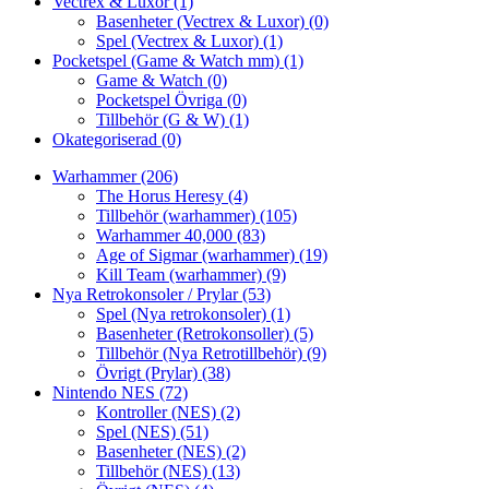
Vectrex & Luxor
(1)
Basenheter (Vectrex & Luxor)
(0)
Spel (Vectrex & Luxor)
(1)
Pocketspel (Game & Watch mm)
(1)
Game & Watch
(0)
Pocketspel Övriga
(0)
Tillbehör (G & W)
(1)
Okategoriserad
(0)
Warhammer
(206)
The Horus Heresy
(4)
Tillbehör (warhammer)
(105)
Warhammer 40,000
(83)
Age of Sigmar (warhammer)
(19)
Kill Team (warhammer)
(9)
Nya Retrokonsoler / Prylar
(53)
Spel (Nya retrokonsoler)
(1)
Basenheter (Retrokonsoller)
(5)
Tillbehör (Nya Retrotillbehör)
(9)
Övrigt (Prylar)
(38)
Nintendo NES
(72)
Kontroller (NES)
(2)
Spel (NES)
(51)
Basenheter (NES)
(2)
Tillbehör (NES)
(13)