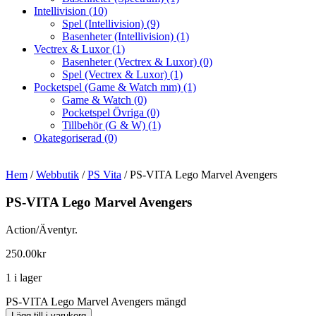
Intellivision
(10)
Spel (Intellivision)
(9)
Basenheter (Intellivision)
(1)
Vectrex & Luxor
(1)
Basenheter (Vectrex & Luxor)
(0)
Spel (Vectrex & Luxor)
(1)
Pocketspel (Game & Watch mm)
(1)
Game & Watch
(0)
Pocketspel Övriga
(0)
Tillbehör (G & W)
(1)
Okategoriserad
(0)
Hem
/
Webbutik
/
PS Vita
/ PS-VITA Lego Marvel Avengers
PS-VITA Lego Marvel Avengers
Action/Äventyr.
250.00
kr
1 i lager
PS-VITA Lego Marvel Avengers mängd
Lägg till i varukorg