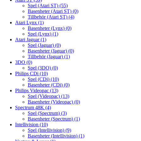
Spel (Atari ST)
(55)
Basenheter (Atari ST)
(0)
Tillbehör (Atari ST)
(4)
Atari Lynx
(1)
Basenheter (Lynx)
(0)
Spel (Lynx)
(1)
Atari Jaguar
(1)
Spel (Jaguar)
(0)
Basenheter (Jaguar)
(0)
Tillbehör (Jaguar)
(1)
3DO
(0)
Spel (3DO)
(0)
Philips CDi
(10)
Spel (CDi)
(10)
Basenheter (CDi)
(0)
Philips Videopac
(13)
Spel (Videopac)
(13)
Basenheter (Videopac)
(0)
Spectrum 48K
(4)
Spel (Spectrum)
(3)
Basenheter (Spectrum)
(1)
Intellivision
(10)
Spel (Intellivision)
(9)
Basenheter (Intellivision)
(1)