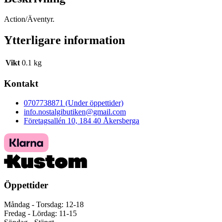
Action/Äventyr.
Ytterligare information
Vikt
0.1 kg
Kontakt
0707738871 (Under öppettider)
info.nostalgibutiken@gmail.com
Företagsallén 10, 184 40 Åkersberga
Öppettider
Måndag - Torsdag: 12-18
Fredag - Lördag: 11-15