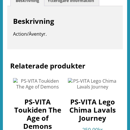
Beskrivning
Ytterligare information
Beskrivning
Action/Äventyr.
Relaterade produkter
e
ation
PS-VITA
PS-VITA Lego
Toukiden The
Chima Lavals
Age of
Journey
Demons
250.00
kr