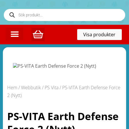
Toggl
Visa produkter
naviga
Hem
/
Webbutik
/
PS Vita
/ PS-VITA Earth Defense Force
2 (Nytt)
PS-VITA Earth Defense