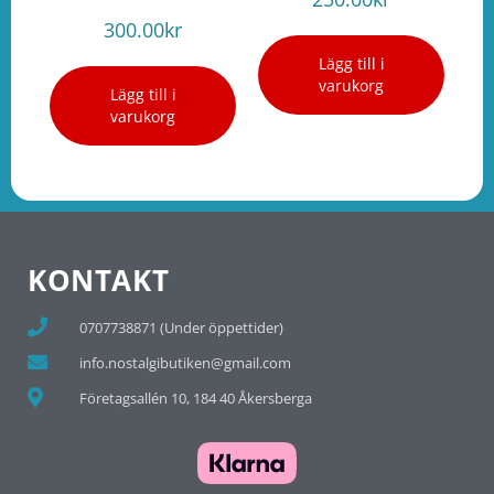
300.00
kr
Lägg till i
varukorg
Lägg till i
varukorg
KONTAKT
0707738871 (Under öppettider)
info.nostalgibutiken@gmail.com
Företagsallén 10, 184 40 Åkersberga