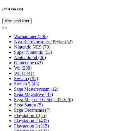
(dolt via css)
Visa produkter
Toggle
navigation
Toggle
navigation
Warhammer
(206)
Nya Retrokonsoler / Prylar
(52)
Nintendo NES
(79)
Super Nintendo
(53)
Nintendo 64
(36)
Gamecube
(43)
Wii
(288)
Wii-U
(41)
Switch
(192)
Switch 2
(43)
Sega Mastersystem
(12)
Sega Megadrive
(47)
Sega Mega-CD / Sega 32-X
(0)
Sega Saturn
(5)
Sega Dreamcast
(7)
Playstation 1
(55)
Playstation 2
(437)
Playstation 3
(315)