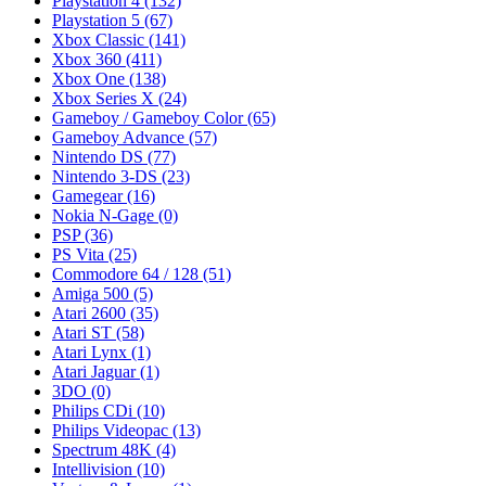
Playstation 4
(132)
Playstation 5
(67)
Xbox Classic
(141)
Xbox 360
(411)
Xbox One
(138)
Xbox Series X
(24)
Gameboy / Gameboy Color
(65)
Gameboy Advance
(57)
Nintendo DS
(77)
Nintendo 3-DS
(23)
Gamegear
(16)
Nokia N-Gage
(0)
PSP
(36)
PS Vita
(25)
Commodore 64 / 128
(51)
Amiga 500
(5)
Atari 2600
(35)
Atari ST
(58)
Atari Lynx
(1)
Atari Jaguar
(1)
3DO
(0)
Philips CDi
(10)
Philips Videopac
(13)
Spectrum 48K
(4)
Intellivision
(10)