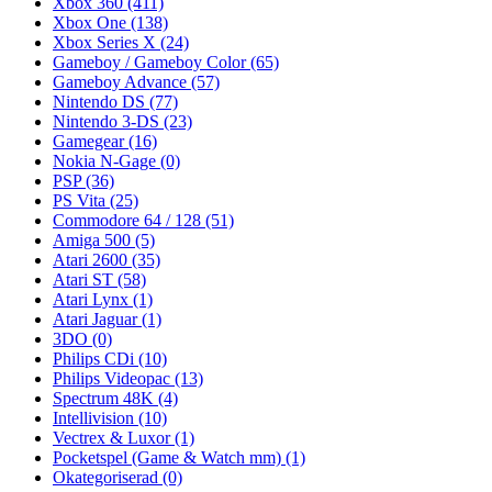
Xbox 360
(411)
Xbox One
(138)
Xbox Series X
(24)
Gameboy / Gameboy Color
(65)
Gameboy Advance
(57)
Nintendo DS
(77)
Nintendo 3-DS
(23)
Gamegear
(16)
Nokia N-Gage
(0)
PSP
(36)
PS Vita
(25)
Commodore 64 / 128
(51)
Amiga 500
(5)
Atari 2600
(35)
Atari ST
(58)
Atari Lynx
(1)
Atari Jaguar
(1)
3DO
(0)
Philips CDi
(10)
Philips Videopac
(13)
Spectrum 48K
(4)
Intellivision
(10)
Vectrex & Luxor
(1)
Pocketspel (Game & Watch mm)
(1)
Okategoriserad
(0)