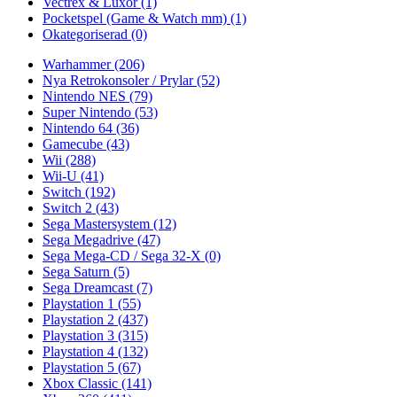
Vectrex & Luxor
(1)
Pocketspel (Game & Watch mm)
(1)
Okategoriserad
(0)
Warhammer
(206)
Nya Retrokonsoler / Prylar
(52)
Nintendo NES
(79)
Super Nintendo
(53)
Nintendo 64
(36)
Gamecube
(43)
Wii
(288)
Wii-U
(41)
Switch
(192)
Switch 2
(43)
Sega Mastersystem
(12)
Sega Megadrive
(47)
Sega Mega-CD / Sega 32-X
(0)
Sega Saturn
(5)
Sega Dreamcast
(7)
Playstation 1
(55)
Playstation 2
(437)
Playstation 3
(315)
Playstation 4
(132)
Playstation 5
(67)
Xbox Classic
(141)