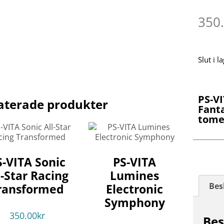
350
Slut i l
PS-V
aterade produkter
Fanta
tome 
S-VITA Sonic
PS-VITA
l-Star Racing
Lumines
Bes
ransformed
Electronic
Symphony
350.00
kr
Bes