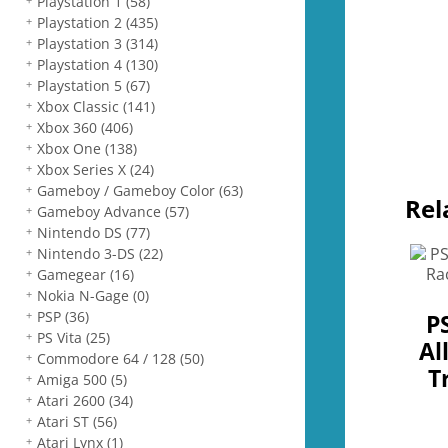
Playstation 1
(58)
Playstation 2
(435)
Playstation 3
(314)
Playstation 4
(130)
Playstation 5
(67)
Xbox Classic
(141)
Xbox 360
(406)
Xbox One
(138)
Xbox Series X
(24)
Gameboy / Gameboy Color
(63)
Rel
Gameboy Advance
(57)
Nintendo DS
(77)
Nintendo 3-DS
(22)
Gamegear
(16)
Nokia N-Gage
(0)
PSP
(36)
P
PS Vita
(25)
Al
Commodore 64 / 128
(50)
T
Amiga 500
(5)
Atari 2600
(34)
Atari ST
(56)
Atari Lynx
(1)