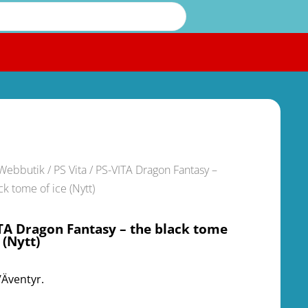
Webbutik
/
PS Vita
/ PS-VITA Dragon Fantasy –
ck tome of ice (Nytt)
TA Dragon Fantasy – the black tome
 (Nytt)
/Äventyr.