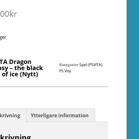
.00
kr
ager
ITA Dragon
Kategorier
Spel (PSVITA)
,
sy – the black
PS Vita
of ice (Nytt)
krivning
Ytterligare information
krivning