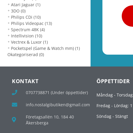
Atari Jaguar
(1)
3DO
(0)
Philips CDi
(10)
Philips Videopac
(13)
Spectrum 48K
(4)
Intellivision
(10)
Vectrex & Luxor
(1)
Pocketspel (Game & Watch mm)
(1)
Okategoriserad
(0)
KONTAKT
ÖPPETTIDER
0707738871 (Under öppettider)
Måndag - Torsdag
info.nostalgibutiken@gmail.com
Fredag - Lördag: 1
Söndag - Stängt
Företagsallén 10, 184 40
Åkersberga