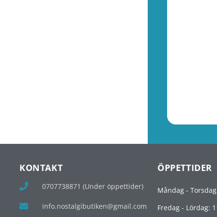
KONTAKT
ÖPPETTIDER
0707738871 (Under öppettider)
Måndag - Torsdag
info.nostalgibutiken@gmail.com
Fredag - Lördag: 1