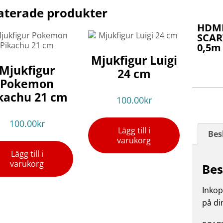
aterade produkter
HDMI
SCART
0,5m
Mjukfigur Luigi
Mjukfigur
24 cm
Pokemon
kachu 21 cm
100.00
kr
100.00
kr
Lägg till i
Bes
varukorg
Lägg till i
varukorg
Bes
Inkop
på di