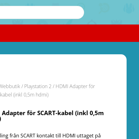
Webbutik
/
Playstation 2
/ HDMI Adapter för
kabel (inkl 0,5m hdmi)
Adapter för SCART-kabel (inkl 0,5m
)
ling från SCART kontakt till HDMI uttaget på