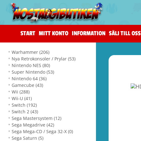
START
MITT KONTO
INFORMATION
SÄLJ TILL OSS
Warhammer
(206)
Nya Retrokonsoler / Prylar
(53)
Nintendo NES
(80)
Super Nintendo
(53)
Nintendo 64
(36)
Gamecube
(43)
Wii
(288)
Wii-U
(41)
Switch
(192)
Switch 2
(43)
Sega Mastersystem
(12)
Sega Megadrive
(42)
Sega Mega-CD / Sega 32-X
(0)
Sega Saturn
(5)