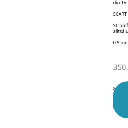
din TV.
SCART 
Strömf
alltså
0,5 me
350
8 i lage