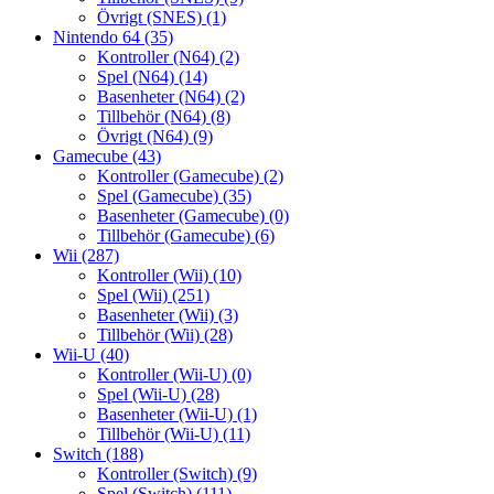
Övrigt (SNES)
(1)
Nintendo 64
(35)
Kontroller (N64)
(2)
Spel (N64)
(14)
Basenheter (N64)
(2)
Tillbehör (N64)
(8)
Övrigt (N64)
(9)
Gamecube
(43)
Kontroller (Gamecube)
(2)
Spel (Gamecube)
(35)
Basenheter (Gamecube)
(0)
Tillbehör (Gamecube)
(6)
Wii
(287)
Kontroller (Wii)
(10)
Spel (Wii)
(251)
Basenheter (Wii)
(3)
Tillbehör (Wii)
(28)
Wii-U
(40)
Kontroller (Wii-U)
(0)
Spel (Wii-U)
(28)
Basenheter (Wii-U)
(1)
Tillbehör (Wii-U)
(11)
Switch
(188)
Kontroller (Switch)
(9)
Spel (Switch)
(111)