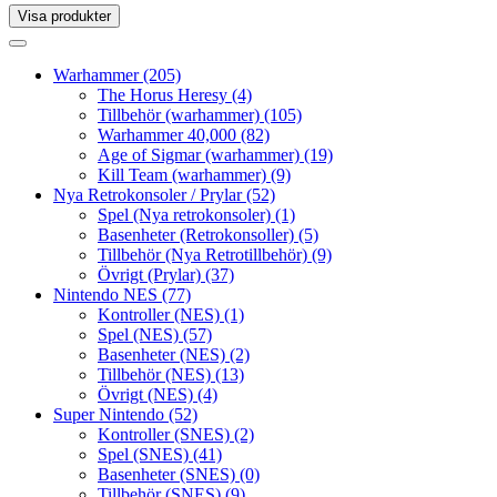
Visa produkter
Toggle
navigation
Toggle
navigation
Warhammer
(205)
The Horus Heresy
(4)
Tillbehör (warhammer)
(105)
Warhammer 40,000
(82)
Age of Sigmar (warhammer)
(19)
Kill Team (warhammer)
(9)
Nya Retrokonsoler / Prylar
(52)
Spel (Nya retrokonsoler)
(1)
Basenheter (Retrokonsoller)
(5)
Tillbehör (Nya Retrotillbehör)
(9)
Övrigt (Prylar)
(37)
Nintendo NES
(77)
Kontroller (NES)
(1)
Spel (NES)
(57)
Basenheter (NES)
(2)
Tillbehör (NES)
(13)
Övrigt (NES)
(4)
Super Nintendo
(52)
Kontroller (SNES)
(2)
Spel (SNES)
(41)
Basenheter (SNES)
(0)
Tillbehör (SNES)
(9)