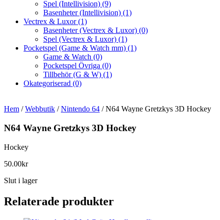
Spel (Intellivision)
(9)
Basenheter (Intellivision)
(1)
Vectrex & Luxor
(1)
Basenheter (Vectrex & Luxor)
(0)
Spel (Vectrex & Luxor)
(1)
Pocketspel (Game & Watch mm)
(1)
Game & Watch
(0)
Pocketspel Övriga
(0)
Tillbehör (G & W)
(1)
Okategoriserad
(0)
Hem
/
Webbutik
/
Nintendo 64
/ N64 Wayne Gretzkys 3D Hockey
N64 Wayne Gretzkys 3D Hockey
Hockey
50.00
kr
Slut i lager
Relaterade produkter