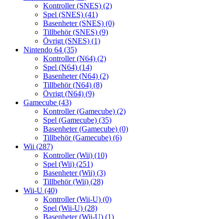
Kontroller (SNES)
(2)
Spel (SNES)
(41)
Basenheter (SNES)
(0)
Tillbehör (SNES)
(9)
Övrigt (SNES)
(1)
Nintendo 64
(35)
Kontroller (N64)
(2)
Spel (N64)
(14)
Basenheter (N64)
(2)
Tillbehör (N64)
(8)
Övrigt (N64)
(9)
Gamecube
(43)
Kontroller (Gamecube)
(2)
Spel (Gamecube)
(35)
Basenheter (Gamecube)
(0)
Tillbehör (Gamecube)
(6)
Wii
(287)
Kontroller (Wii)
(10)
Spel (Wii)
(251)
Basenheter (Wii)
(3)
Tillbehör (Wii)
(28)
Wii-U
(40)
Kontroller (Wii-U)
(0)
Spel (Wii-U)
(28)
Basenheter (Wii-U)
(1)