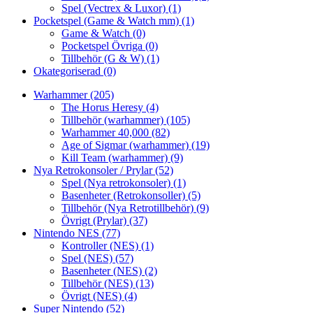
Spel (Vectrex & Luxor)
(1)
Pocketspel (Game & Watch mm)
(1)
Game & Watch
(0)
Pocketspel Övriga
(0)
Tillbehör (G & W)
(1)
Okategoriserad
(0)
Warhammer
(205)
The Horus Heresy
(4)
Tillbehör (warhammer)
(105)
Warhammer 40,000
(82)
Age of Sigmar (warhammer)
(19)
Kill Team (warhammer)
(9)
Nya Retrokonsoler / Prylar
(52)
Spel (Nya retrokonsoler)
(1)
Basenheter (Retrokonsoller)
(5)
Tillbehör (Nya Retrotillbehör)
(9)
Övrigt (Prylar)
(37)
Nintendo NES
(77)
Kontroller (NES)
(1)
Spel (NES)
(57)
Basenheter (NES)
(2)
Tillbehör (NES)
(13)
Övrigt (NES)
(4)
Super Nintendo
(52)