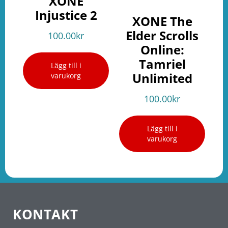
XONE
Injustice 2
XONE The
Elder Scrolls
100.00
kr
Online:
Tamriel
Lägg till i
Unlimited
varukorg
100.00
kr
Lägg till i
varukorg
KONTAKT