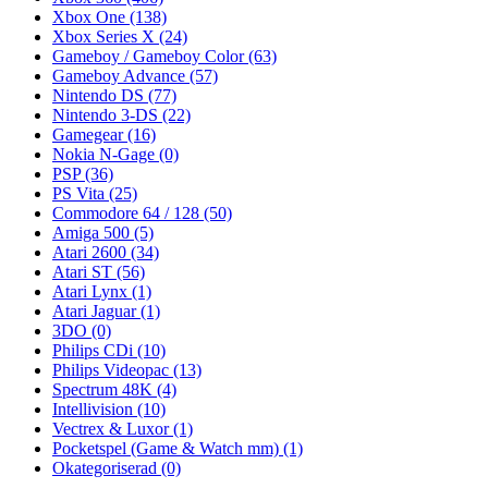
Xbox One
(138)
Xbox Series X
(24)
Gameboy / Gameboy Color
(63)
Gameboy Advance
(57)
Nintendo DS
(77)
Nintendo 3-DS
(22)
Gamegear
(16)
Nokia N-Gage
(0)
PSP
(36)
PS Vita
(25)
Commodore 64 / 128
(50)
Amiga 500
(5)
Atari 2600
(34)
Atari ST
(56)
Atari Lynx
(1)
Atari Jaguar
(1)
3DO
(0)
Philips CDi
(10)
Philips Videopac
(13)
Spectrum 48K
(4)
Intellivision
(10)
Vectrex & Luxor
(1)
Pocketspel (Game & Watch mm)
(1)
Okategoriserad
(0)