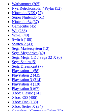
Warhammer
(205)
Nya Retrokonsoler / Prylar
(52)
Nintendo NES
(77)
Super Nintendo
(51)
Nintendo 64
(37)
Gamecube
(45)
Wii
(288)
Wii-U
(40)
Switch
(188)
Switch 2
(43)
Sega Mastersystem
(12)
Sega Megadrive
(40)
Sega Mega-CD / Sega 32-X
(0)
Sega Saturn
(5)
Sega Dreamcast
(7)
Playstation 1
(58)
Playstation 2
(435)
Playstation 3
(314)
Playstation 4
(130)
Playstation 5
(67)
Xbox Classic
(141)
Xbox 360
(406)
Xbox One
(138)
Xbox Series X
(24)
Gameboy / Gameboy Color
(63)