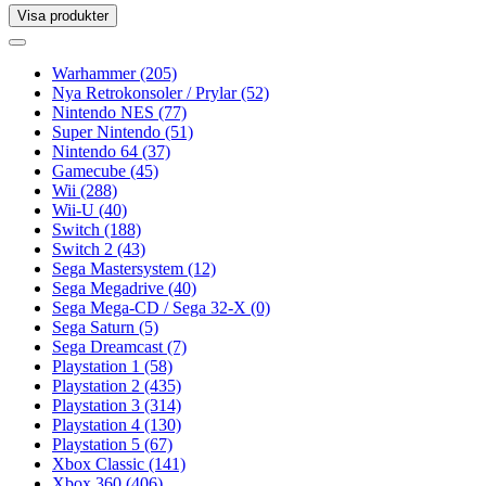
Visa produkter
Toggle
navigation
Toggle
navigation
Warhammer
(205)
Nya Retrokonsoler / Prylar
(52)
Nintendo NES
(77)
Super Nintendo
(51)
Nintendo 64
(37)
Gamecube
(45)
Wii
(288)
Wii-U
(40)
Switch
(188)
Switch 2
(43)
Sega Mastersystem
(12)
Sega Megadrive
(40)
Sega Mega-CD / Sega 32-X
(0)
Sega Saturn
(5)
Sega Dreamcast
(7)
Playstation 1
(58)
Playstation 2
(435)
Playstation 3
(314)
Playstation 4
(130)
Playstation 5
(67)
Xbox Classic
(141)
Xbox 360
(406)