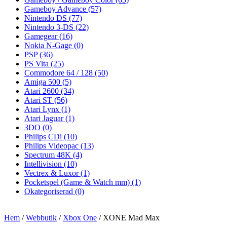
Gameboy Advance
(57)
Nintendo DS
(77)
Nintendo 3-DS
(22)
Gamegear
(16)
Nokia N-Gage
(0)
PSP
(36)
PS Vita
(25)
Commodore 64 / 128
(50)
Amiga 500
(5)
Atari 2600
(34)
Atari ST
(56)
Atari Lynx
(1)
Atari Jaguar
(1)
3DO
(0)
Philips CDi
(10)
Philips Videopac
(13)
Spectrum 48K
(4)
Intellivision
(10)
Vectrex & Luxor
(1)
Pocketspel (Game & Watch mm)
(1)
Okategoriserad
(0)
Hem
/
Webbutik
/
Xbox One
/ XONE Mad Max