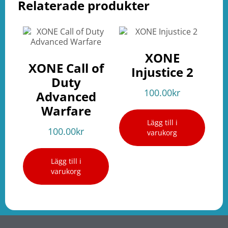
Relaterade produkter
XONE
XONE Call of
Injustice 2
Duty
100.00
kr
Advanced
Warfare
Lägg till i
100.00
kr
varukorg
Lägg till i
varukorg