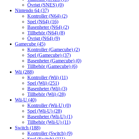
Övrigt (SNES)
(0)
Nintendo 64
(37)
Kontroller (N64)
(2)
Spel (N64)
(16)
Basenheter (N64)
(2)
Tillbehör (N64)
(8)
Övrigt (N64)
(9)
Gamecube
(45)
Kontroller (Gamecube)
(2)
Spel (Gamecube)
(37)
Basenheter (Gamecube)
(0)
Tillbehör (Gamecube)
(6)
Wii
(288)
Kontroller (Wii)
(11)
Spel (Wii)
(251)
Basenheter (Wii)
(3)
Tillbehör (Wii)
(28)
Wii-U
(40)
Kontroller (Wii-U)
(0)
Spel (Wii-U)
(28)
Basenheter (Wii-U)
(1)
Tillbehör (Wii-U)
(11)
Switch
(188)
Kontroller (Switch)
(9)
Spel (Switch)
(111)