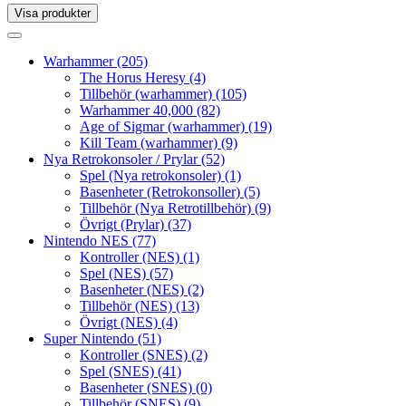
Visa produkter
Toggle
navigation
Toggle
navigation
Warhammer
(205)
The Horus Heresy
(4)
Tillbehör (warhammer)
(105)
Warhammer 40,000
(82)
Age of Sigmar (warhammer)
(19)
Kill Team (warhammer)
(9)
Nya Retrokonsoler / Prylar
(52)
Spel (Nya retrokonsoler)
(1)
Basenheter (Retrokonsoller)
(5)
Tillbehör (Nya Retrotillbehör)
(9)
Övrigt (Prylar)
(37)
Nintendo NES
(77)
Kontroller (NES)
(1)
Spel (NES)
(57)
Basenheter (NES)
(2)
Tillbehör (NES)
(13)
Övrigt (NES)
(4)
Super Nintendo
(51)
Kontroller (SNES)
(2)
Spel (SNES)
(41)
Basenheter (SNES)
(0)
Tillbehör (SNES)
(9)