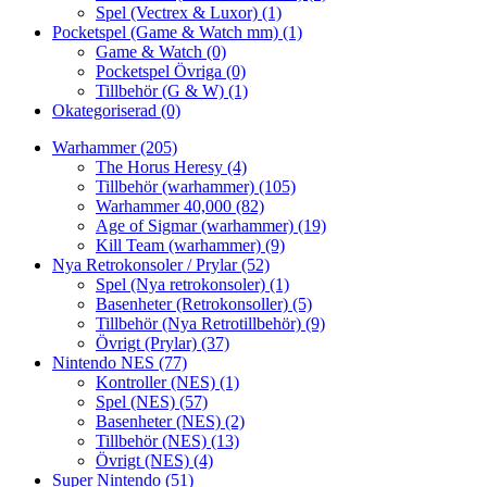
Spel (Vectrex & Luxor)
(1)
Pocketspel (Game & Watch mm)
(1)
Game & Watch
(0)
Pocketspel Övriga
(0)
Tillbehör (G & W)
(1)
Okategoriserad
(0)
Warhammer
(205)
The Horus Heresy
(4)
Tillbehör (warhammer)
(105)
Warhammer 40,000
(82)
Age of Sigmar (warhammer)
(19)
Kill Team (warhammer)
(9)
Nya Retrokonsoler / Prylar
(52)
Spel (Nya retrokonsoler)
(1)
Basenheter (Retrokonsoller)
(5)
Tillbehör (Nya Retrotillbehör)
(9)
Övrigt (Prylar)
(37)
Nintendo NES
(77)
Kontroller (NES)
(1)
Spel (NES)
(57)
Basenheter (NES)
(2)
Tillbehör (NES)
(13)
Övrigt (NES)
(4)
Super Nintendo
(51)