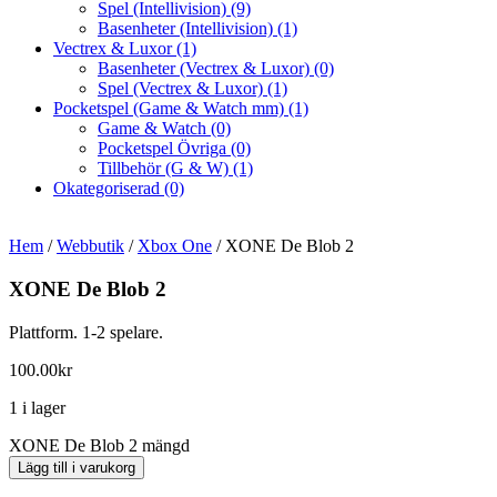
Spel (Intellivision)
(9)
Basenheter (Intellivision)
(1)
Vectrex & Luxor
(1)
Basenheter (Vectrex & Luxor)
(0)
Spel (Vectrex & Luxor)
(1)
Pocketspel (Game & Watch mm)
(1)
Game & Watch
(0)
Pocketspel Övriga
(0)
Tillbehör (G & W)
(1)
Okategoriserad
(0)
Hem
/
Webbutik
/
Xbox One
/ XONE De Blob 2
XONE De Blob 2
Plattform. 1-2 spelare.
100.00
kr
1 i lager
XONE De Blob 2 mängd
Lägg till i varukorg