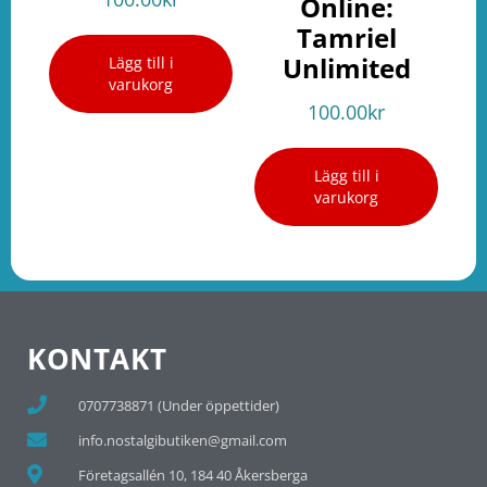
Online:
Tamriel
Unlimited
Lägg till i
varukorg
100.00
kr
Lägg till i
varukorg
KONTAKT
0707738871 (Under öppettider)
info.nostalgibutiken@gmail.com
Företagsallén 10, 184 40 Åkersberga