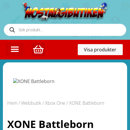
Toggl
Visa produkter
naviga
Hem
/
Webbutik
/
Xbox One
/ XONE Battleborn
XONE Battleborn