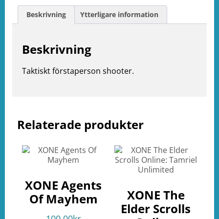
Beskrivning
Ytterligare information
Beskrivning
Taktiskt förstaperson shooter.
Relaterade produkter
e
ation
XONE Agents
XONE The
Of Mayhem
Elder Scrolls
100.00
kr