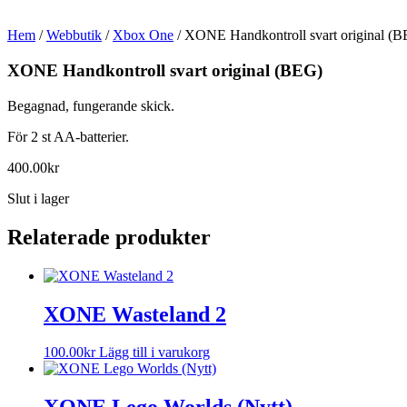
Hem
/
Webbutik
/
Xbox One
/ XONE Handkontroll svart original (
XONE Handkontroll svart original (BEG)
Begagnad, fungerande skick.
För 2 st AA-batterier.
400.00
kr
Slut i lager
Relaterade produkter
XONE Wasteland 2
100.00
kr
Lägg till i varukorg