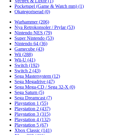
Vectrex & Luxor
(1)
Pocketspel (Game & Watch mm)
(1)
Okategoriserad
(0)
Warhammer
(206)
Nya Retrokonsoler / Prylar
(53)
Nintendo NES
(79)
Super Nintendo
(53)
Nintendo 64
(36)
Gamecube
(43)
Wii
(288)
Wii-U
(41)
Switch
(192)
Switch 2
(43)
Sega Mastersystem
(12)
Sega Megadrive
(47)
Sega Mega-CD / Sega 32-X
(0)
Sega Saturn
(5)
Sega Dreamcast
(7)
Playstation 1
(55)
Playstation 2
(437)
Playstation 3
(315)
Playstation 4
(132)
Playstation 5
(67)
Xbox Classic
(141)