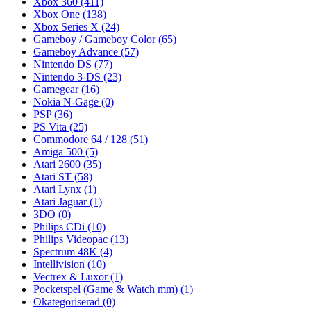
Xbox 360
(411)
Xbox One
(138)
Xbox Series X
(24)
Gameboy / Gameboy Color
(65)
Gameboy Advance
(57)
Nintendo DS
(77)
Nintendo 3-DS
(23)
Gamegear
(16)
Nokia N-Gage
(0)
PSP
(36)
PS Vita
(25)
Commodore 64 / 128
(51)
Amiga 500
(5)
Atari 2600
(35)
Atari ST
(58)
Atari Lynx
(1)
Atari Jaguar
(1)
3DO
(0)
Philips CDi
(10)
Philips Videopac
(13)
Spectrum 48K
(4)
Intellivision
(10)
Vectrex & Luxor
(1)
Pocketspel (Game & Watch mm)
(1)
Okategoriserad
(0)