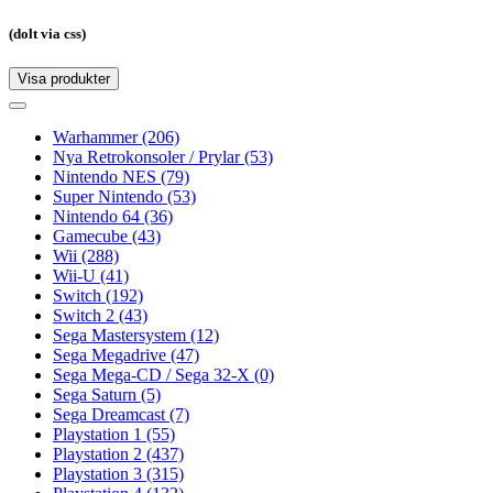
(dolt via css)
Visa produkter
Toggle
navigation
Toggle
navigation
Warhammer
(206)
Nya Retrokonsoler / Prylar
(53)
Nintendo NES
(79)
Super Nintendo
(53)
Nintendo 64
(36)
Gamecube
(43)
Wii
(288)
Wii-U
(41)
Switch
(192)
Switch 2
(43)
Sega Mastersystem
(12)
Sega Megadrive
(47)
Sega Mega-CD / Sega 32-X
(0)
Sega Saturn
(5)
Sega Dreamcast
(7)
Playstation 1
(55)
Playstation 2
(437)
Playstation 3
(315)