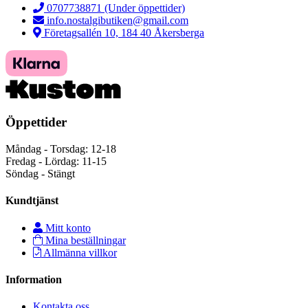
0707738871 (Under öppettider)
info.nostalgibutiken@gmail.com
Företagsallén 10, 184 40 Åkersberga
Öppettider
Måndag - Torsdag: 12-18
Fredag - Lördag: 11-15
Söndag - Stängt
Kundtjänst
Mitt konto
Mina beställningar
Allmänna villkor
Information
Kontakta oss