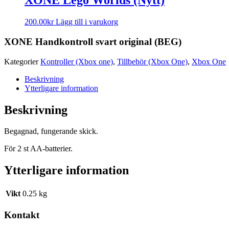
XONE Lego Worlds (Nytt)
200.00
kr
Lägg till i varukorg
XONE Handkontroll svart original (BEG)
Kategorier
Kontroller (Xbox one)
,
Tillbehör (Xbox One)
,
Xbox One
Beskrivning
Ytterligare information
Beskrivning
Begagnad, fungerande skick.
För 2 st AA-batterier.
Ytterligare information
Vikt
0.25 kg
Kontakt