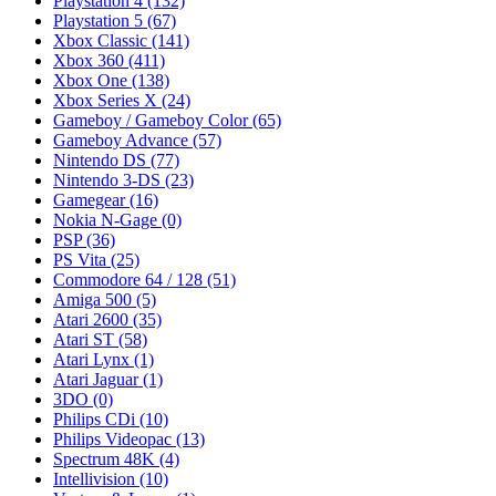
Playstation 4
(132)
Playstation 5
(67)
Xbox Classic
(141)
Xbox 360
(411)
Xbox One
(138)
Xbox Series X
(24)
Gameboy / Gameboy Color
(65)
Gameboy Advance
(57)
Nintendo DS
(77)
Nintendo 3-DS
(23)
Gamegear
(16)
Nokia N-Gage
(0)
PSP
(36)
PS Vita
(25)
Commodore 64 / 128
(51)
Amiga 500
(5)
Atari 2600
(35)
Atari ST
(58)
Atari Lynx
(1)
Atari Jaguar
(1)
3DO
(0)
Philips CDi
(10)
Philips Videopac
(13)
Spectrum 48K
(4)
Intellivision
(10)