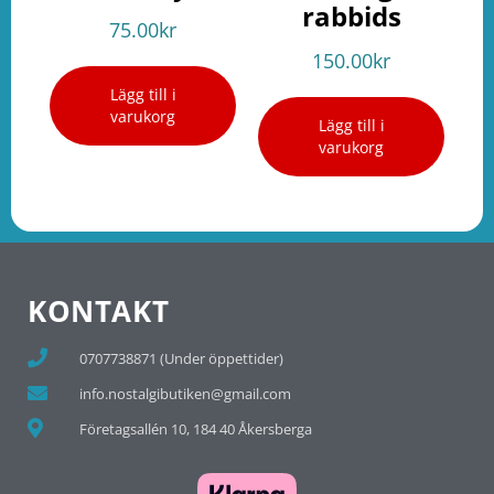
rabbids
75.00
kr
150.00
kr
Lägg till i
varukorg
Lägg till i
varukorg
KONTAKT
0707738871 (Under öppettider)
info.nostalgibutiken@gmail.com
Företagsallén 10, 184 40 Åkersberga