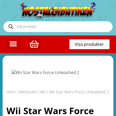
Toggl
Visa produkter
naviga
Hem
/
Webbutik
/
Wii
/ Wii Star Wars Force Unleashed 2
Wii Star Wars Force